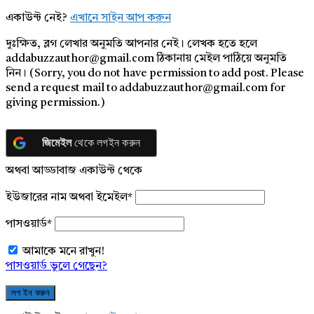
একাউন্ট নেই?
এখানে সাইন আপ করুন
দুঃক্ষিত, ব্লগ লেখার অনুমতি আপনার নেই। লেখক হতে হলে
addabuzzauthor@gmail.com ঠিকানায় মেইল পাঠিয়ে অনুমতি
নিন। (Sorry, you do not have permission to add post. Please
send a request mail to addabuzzauthor@gmail.com for
giving permission.)
জিমেইল
থেকে লগইন করুন
অথবা আড্ডাবাজ একাউন্ট থেকে
ইউজারের নাম অথবা ইমেইল
*
পাসওয়ার্ড
*
আমাকে মনে রাখুন!
পাসওয়ার্ড ভুলে গেছেন?