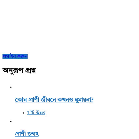
Sidebar
লগ ইন করুন
অনুরূপ প্রশ্ন
কোন প্রাণী জীবনে কখনও ঘুমায়না?
1 টি উত্তর
প্রাণী জগৎ