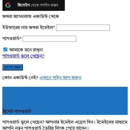
জিমেইল
থেকে লগইন করুন
অথবা আড্ডাবাজ একাউন্ট থেকে
ইউজারের নাম অথবা ইমেইল
*
পাসওয়ার্ড
*
আমাকে মনে রাখুন!
পাসওয়ার্ড ভুলে গেছেন?
কোন একাউন্ট নেই?
এখানে সাইন আপ করুন
রিসেট পাসওয়ার্ড
পাসওয়ার্ড ভুলে গেছেন? আপনার ইমেইল এড্রেস দিন। ইমেইলের মাধ্যমে
আপনি নতুন পাসওয়ার্ড তৈরির লিংক পেয়ে যাবেন।