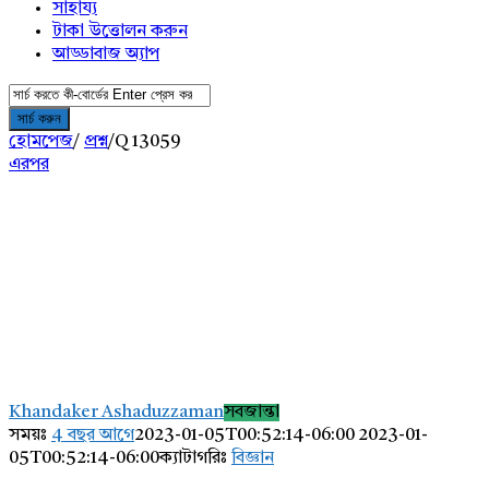
সাহায্য
টাকা উত্তোলন করুন
আড্ডাবাজ অ্যাপ
হোমপেজ
/
প্রশ্ন
/
Q 13059
এরপর
AddaBuzz.net
Latest
Khandaker Ashaduzzaman
সবজান্তা
প্রশ্ন
সময়ঃ
4 বছর আগে
2023-01-05T00:52:14-06:00
2023-01-
05T00:52:14-06:00
ক্যাটাগরিঃ
বিজ্ঞান