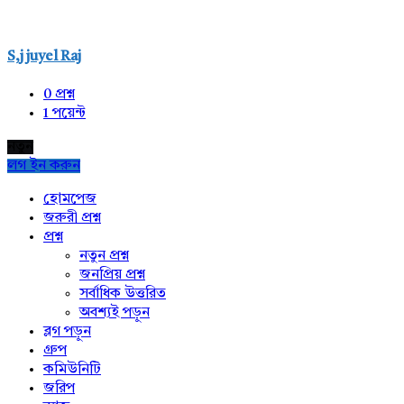
S,j juyel Raj
0
প্রশ্ন
1
পয়েন্ট
নতুন
লগ ইন করুন
Explore
হোমপেজ
জরুরী প্রশ্ন
প্রশ্ন
নতুন প্রশ্ন
জনপ্রিয় প্রশ্ন
সর্বাধিক উত্তরিত
অবশ্যই পড়ুন
ব্লগ পড়ুন
গ্রুপ
কমিউনিটি
জরিপ