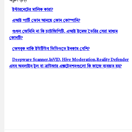
অনুরুপ প্রশ্ন
ইন্টারনেটের মালিক কারা?
এআই পার্টি ফোন আনছে কোন কোম্পানি?
গুগল জেমিনি না কি চ্যাটজিপিটি, এআই ইমেজ তৈরির সেরা মাধ্যম
কোনটি?
ফেসবুক নাকি ইউটিউব ভিডিওতে ইনকাম বেশি?
Deepware Scanner,InVID, Hive Moderation,Reality Defender
এসব অনলাইন টুল বা ব্রাউজার এক্সটেনশনগুলো কি কাজে ব্যবহৃত হয়?