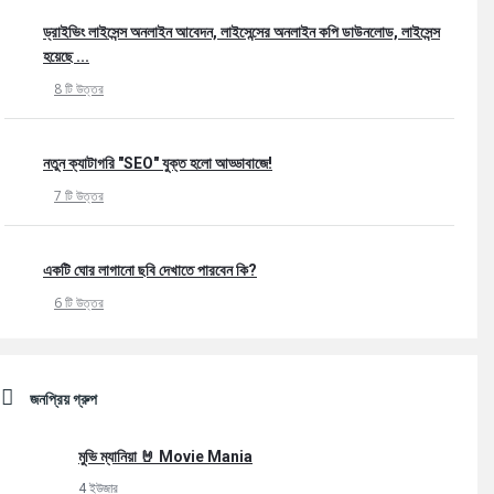
ড্রাইভিং লাইসেন্স অনলাইন আবেদন, লাইসেন্সের অনলাইন কপি ডাউনলোড, লাইসেন্স
হয়েছে ...
8 টি উত্তর
নতুন ক্যাটাগরি "SEO" যুক্ত হলো আড্ডাবাজে!
7 টি উত্তর
একটি ঘোর লাগানো ছবি দেখাতে পারবেন কি?
6 টি উত্তর
জনপ্রিয় গ্রুপ
মুভি ম্যানিয়া 🤘 Movie Mania
4 ইউজার