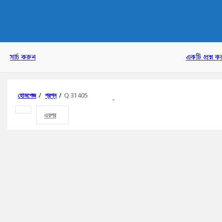
AddaBuzz.net
সার্চ করুন
একটি প্রশ্ন ক
হোমপেজ
/
প্রশ্ন
/
Q 31405
এরপর