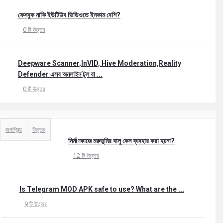
ফেসবুক নাকি ইউটিউব ভিডিওতে ইনকাম বেশি?
0 টি উত্তর
Deepware Scanner,InVID, Hive Moderation,Reality
Defender এসব অনলাইন টুল বা ...
0 টি উত্তর
জনপ্রিয়
উত্তর
নির্মাণকাজে মরুভূমির বালু কেন ব্যবহার করা হয়না?
12 টি উত্তর
Is Telegram MOD APK safe to use? What are the ...
9 টি উত্তর