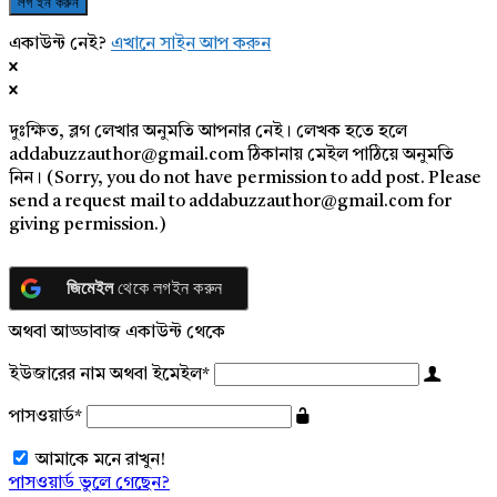
একাউন্ট নেই?
এখানে সাইন আপ করুন
দুঃক্ষিত, ব্লগ লেখার অনুমতি আপনার নেই। লেখক হতে হলে
addabuzzauthor@gmail.com ঠিকানায় মেইল পাঠিয়ে অনুমতি
নিন। (Sorry, you do not have permission to add post. Please
send a request mail to addabuzzauthor@gmail.com for
giving permission.)
জিমেইল
থেকে লগইন করুন
অথবা আড্ডাবাজ একাউন্ট থেকে
ইউজারের নাম অথবা ইমেইল
*
পাসওয়ার্ড
*
আমাকে মনে রাখুন!
পাসওয়ার্ড ভুলে গেছেন?