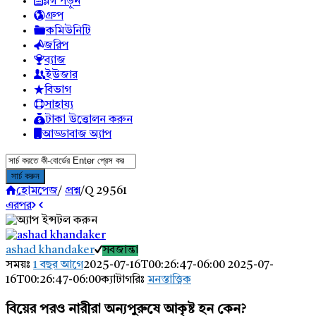
ব্লগ পড়ুন
গ্রুপ
কমিউনিটি
জরিপ
ব্যাজ
ইউজার
বিভাগ
সাহায্য
টাকা উত্তোলন করুন
আড্ডাবাজ অ্যাপ
হোমপেজ
/
প্রশ্ন
/
Q 29561
এরপর
AddaBuzz.net
ashad khandaker
সবজান্তা
Latest
সময়ঃ
1 বছর আগে
2025-07-16T00:26:47-06:00
2025-07-
16T00:26:47-06:00
ক্যাটাগরিঃ
মনস্তাত্ত্বিক
প্রশ্ন
বিয়ের পরও নারীরা অন্যপুরুষে আকৃষ্ট হন কেন?