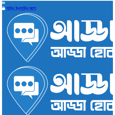
সাইন ইন
সাইন আপ
AddaBuzz.net