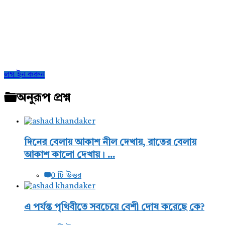
Sidebar
লগ ইন করুন
অনুরূপ প্রশ্ন
দিনের বেলায় আকাশ নীল দেখায়, রাতের বেলায়
আকাশ কালো দেখায়। ...
0 টি উত্তর
এ পর্যন্ত পৃথিবীতে সবচেয়ে বেশী দোষ করেছে কে?