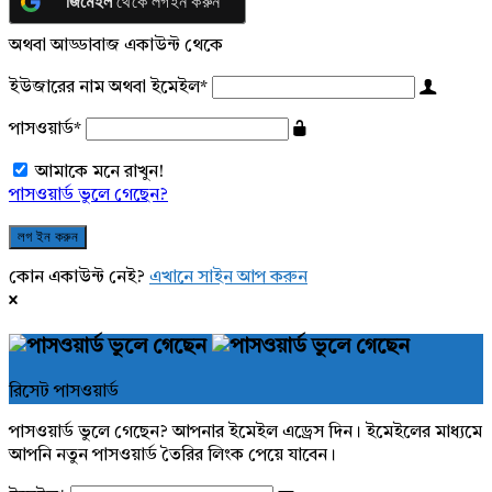
জিমেইল
থেকে লগইন করুন
অথবা আড্ডাবাজ একাউন্ট থেকে
ইউজারের নাম অথবা ইমেইল
*
পাসওয়ার্ড
*
আমাকে মনে রাখুন!
পাসওয়ার্ড ভুলে গেছেন?
কোন একাউন্ট নেই?
এখানে সাইন আপ করুন
রিসেট পাসওয়ার্ড
পাসওয়ার্ড ভুলে গেছেন? আপনার ইমেইল এড্রেস দিন। ইমেইলের মাধ্যমে
আপনি নতুন পাসওয়ার্ড তৈরির লিংক পেয়ে যাবেন।