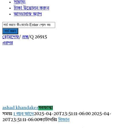
সাহায্য
টাকা উত্তোলন করুন
আড্ডাবাজ অ্যাপ
হোমপেজ
/
প্রশ্ন
/
Q 26915
এরপর
AddaBuzz.net
Latest
ashad khandaker
সবজান্তা
প্রশ্ন
সময়ঃ
1 বছর আগে
2025-04-20T23:51:11-06:00
2025-04-
20T23:51:11-06:00
ক্যাটাগরিঃ
বিজ্ঞান