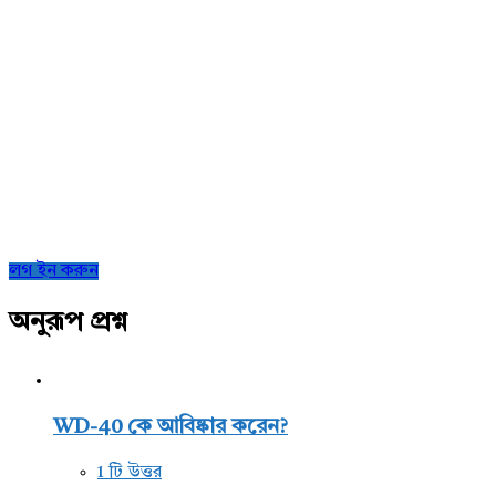
Sidebar
লগ ইন করুন
অনুরূপ প্রশ্ন
WD-40 কে আবিষ্কার করেন?
1 টি উত্তর