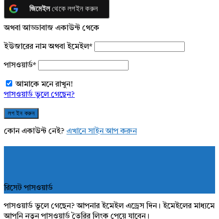
জিমেইল
থেকে লগইন করুন
অথবা আড্ডাবাজ একাউন্ট থেকে
ইউজারের নাম অথবা ইমেইল
*
পাসওয়ার্ড
*
আমাকে মনে রাখুন!
পাসওয়ার্ড ভুলে গেছেন?
কোন একাউন্ট নেই?
এখানে সাইন আপ করুন
রিসেট পাসওয়ার্ড
পাসওয়ার্ড ভুলে গেছেন? আপনার ইমেইল এড্রেস দিন। ইমেইলের মাধ্যমে
আপনি নতুন পাসওয়ার্ড তৈরির লিংক পেয়ে যাবেন।