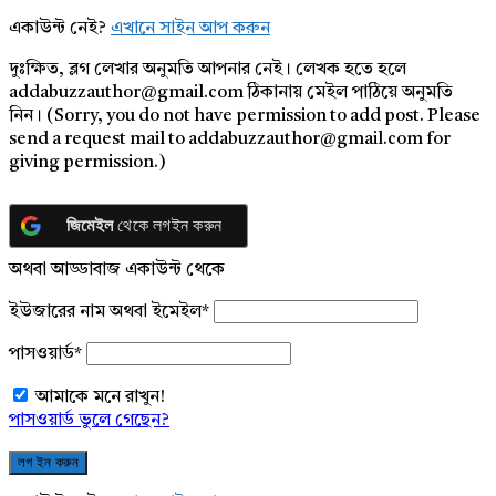
একাউন্ট নেই?
এখানে সাইন আপ করুন
দুঃক্ষিত, ব্লগ লেখার অনুমতি আপনার নেই। লেখক হতে হলে
addabuzzauthor@gmail.com ঠিকানায় মেইল পাঠিয়ে অনুমতি
নিন। (Sorry, you do not have permission to add post. Please
send a request mail to addabuzzauthor@gmail.com for
giving permission.)
জিমেইল
থেকে লগইন করুন
অথবা আড্ডাবাজ একাউন্ট থেকে
ইউজারের নাম অথবা ইমেইল
*
পাসওয়ার্ড
*
আমাকে মনে রাখুন!
পাসওয়ার্ড ভুলে গেছেন?