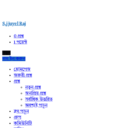
S,j juyel Raj
0
প্রশ্ন
1
পয়েন্ট
নতুন
লগ ইন করুন
Explore
হোমপেজ
জরুরী প্রশ্ন
প্রশ্ন
নতুন প্রশ্ন
জনপ্রিয় প্রশ্ন
সর্বাধিক উত্তরিত
অবশ্যই পড়ুন
ব্লগ পড়ুন
গ্রুপ
কমিউনিটি