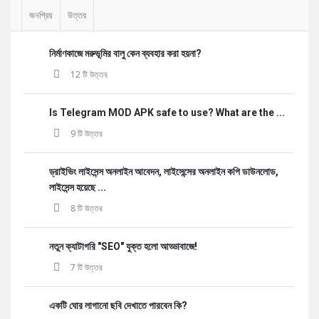
জনপ্রিয়
উত্তর
নির্মাণকাজে মরুভূমির বালু কেন ব্যবহার করা হয়না?
12 টি উত্তর
Is Telegram MOD APK safe to use? What are the ...
9 টি উত্তর
ড্রাইভিং লাইসেন্স অনলাইন আবেদন, লাইসেন্সের অনলাইন কপি ডাউনলোড,
লাইসেন্স হয়েছে ...
8 টি উত্তর
নতুন ক্যাটাগরি "SEO" যুক্ত হলো আড্ডাবাজে!
7 টি উত্তর
একটি ঘোর লাগানো ছবি দেখাতে পারবেন কি?