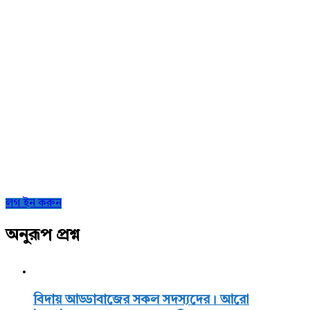
Sidebar
লগ ইন করুন
অনুরূপ প্রশ্ন
বিদায় আড্ডাবাজের সকল সদস্যদের। আরো