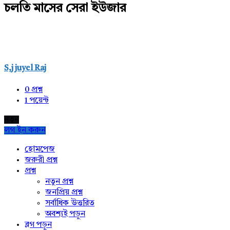
চলতি মাসের সেরা ইউজার
S,j juyel Raj
0
প্রশ্ন
1
পয়েন্ট
নতুন
লগ ইন করুন
Explore
হোমপেজ
জরুরী প্রশ্ন
প্রশ্ন
নতুন প্রশ্ন
জনপ্রিয় প্রশ্ন
সর্বাধিক উত্তরিত
অবশ্যই পড়ুন
ব্লগ পড়ুন