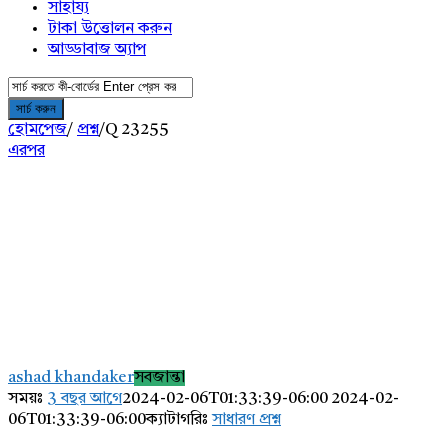
সাহায্য
টাকা উত্তোলন করুন
আড্ডাবাজ অ্যাপ
হোমপেজ
/
প্রশ্ন
/
Q 23255
এরপর
AddaBuzz.net
Latest
ashad khandaker
সবজান্তা
প্রশ্ন
সময়ঃ
3 বছর আগে
2024-02-06T01:33:39-06:00
2024-02-
06T01:33:39-06:00
ক্যাটাগরিঃ
সাধারণ প্রশ্ন