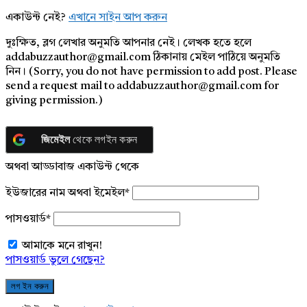
একাউন্ট নেই?
এখানে সাইন আপ করুন
দুঃক্ষিত, ব্লগ লেখার অনুমতি আপনার নেই। লেখক হতে হলে
addabuzzauthor@gmail.com ঠিকানায় মেইল পাঠিয়ে অনুমতি
নিন। (Sorry, you do not have permission to add post. Please
send a request mail to addabuzzauthor@gmail.com for
giving permission.)
জিমেইল
থেকে লগইন করুন
অথবা আড্ডাবাজ একাউন্ট থেকে
ইউজারের নাম অথবা ইমেইল
*
পাসওয়ার্ড
*
আমাকে মনে রাখুন!
পাসওয়ার্ড ভুলে গেছেন?