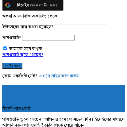
জিমেইল
থেকে লগইন করুন
অথবা আড্ডাবাজ একাউন্ট থেকে
ইউজারের নাম অথবা ইমেইল
*
পাসওয়ার্ড
*
আমাকে মনে রাখুন!
পাসওয়ার্ড ভুলে গেছেন?
কোন একাউন্ট নেই?
এখানে সাইন আপ করুন
রিসেট পাসওয়ার্ড
পাসওয়ার্ড ভুলে গেছেন? আপনার ইমেইল এড্রেস দিন। ইমেইলের মাধ্যমে
আপনি নতুন পাসওয়ার্ড তৈরির লিংক পেয়ে যাবেন।