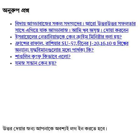
অনুরুপ প্রশ্ন
বিদায় আড্ডাবাজের সকল সদস্যদের। আরো উত্তরউত্তর সফলতার
সাথে এগিয়ে যাক আড্ডাবাজ। আমি খুব অসুস্থ। দোয়া করবেন
ইসরায়েলের নেতানিয়াহুকে কেন ক্রাইম মিনিষ্টার বলা হয়?
ফ্রান্সের রাফাল, রাশিয়ার SU-57,চীনের J-20,16,10 ও বিশ্বের
অন্যান্য যুদ্ধবিমানগুলোর মধ্যে পার্থক্য কি?
শাওলিন কুংফু কিভাবে এলো?
যমজ সন্তান কেন হয়?
উত্তর দেয়ার জন্য আপনাকে অবশ্যই লগ ইন করতে হবে।