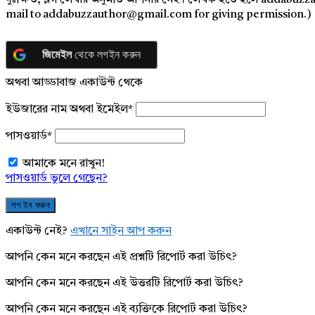
দুঃক্ষিত, ব্লগ লেখার অনুমতি আপনার নেই। লেখক হতে হলে addabuzz
mail to addabuzzauthor@gmail.com for giving permission.)
জিমেইল
থেকে লগইন করুন
অথবা আড্ডাবাজ একাউন্ট থেকে
ইউজারের নাম অথবা ইমেইল
*
পাসওয়ার্ড
*
আমাকে মনে রাখুন!
পাসওয়ার্ড ভুলে গেছেন?
একাউন্ট নেই?
এখানে সাইন আপ করুন
আপনি কেন মনে করছেন এই প্রশ্নটি রিপোর্ট করা উচিৎ?
আপনি কেন মনে করছেন এই উত্তরটি রিপোর্ট করা উচিৎ?
আপনি কেন মনে করছেন এই ব্যক্তিকে রিপোর্ট করা উচিৎ?