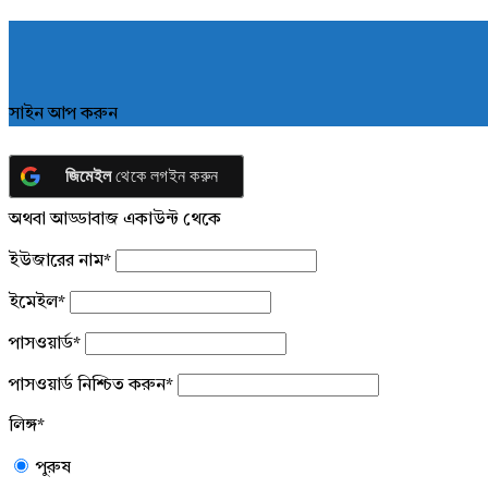
সাইন আপ করুন
জিমেইল
থেকে লগইন করুন
অথবা আড্ডাবাজ একাউন্ট থেকে
ইউজারের নাম
*
ইমেইল
*
পাসওয়ার্ড
*
পাসওয়ার্ড নিশ্চিত করুন
*
লিঙ্গ
*
পুরুষ