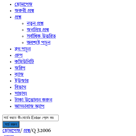
menu
হোমপেজ
জরুরী প্রশ্ন
প্রশ্ন
নতুন প্রশ্ন
জনপ্রিয় প্রশ্ন
সর্বাধিক উত্তরিত
অবশ্যই পড়ুন
ব্লগ পড়ুন
গ্রুপ
কমিউনিটি
জরিপ
ব্যাজ
ইউজার
বিভাগ
সাহায্য
টাকা উত্তোলন করুন
আড্ডাবাজ অ্যাপ
হোমপেজ
/
প্রশ্ন
/
Q 32006