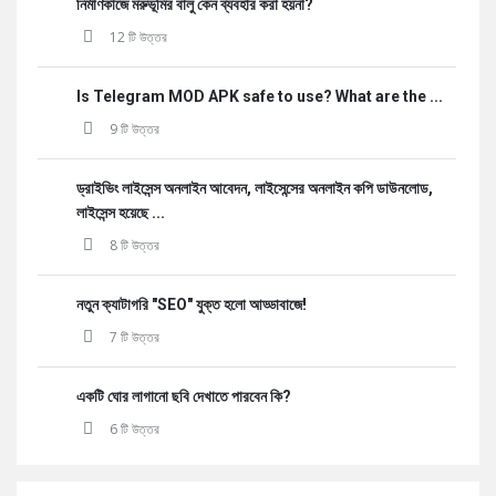
নির্মাণকাজে মরুভূমির বালু কেন ব্যবহার করা হয়না?
12 টি উত্তর
Is Telegram MOD APK safe to use? What are the ...
9 টি উত্তর
ড্রাইভিং লাইসেন্স অনলাইন আবেদন, লাইসেন্সের অনলাইন কপি ডাউনলোড,
লাইসেন্স হয়েছে ...
8 টি উত্তর
নতুন ক্যাটাগরি "SEO" যুক্ত হলো আড্ডাবাজে!
7 টি উত্তর
একটি ঘোর লাগানো ছবি দেখাতে পারবেন কি?
6 টি উত্তর