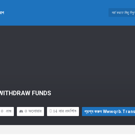
যোগ
- WITHDRAW FUNDS
প্রশ্ন করুন Wwwqrb.tr
0
প্রশ্ন
0
ফলোয়ার
14
বার প্রদর্শিত