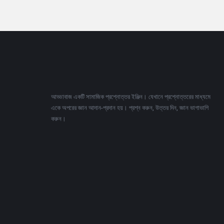
Footer
আড্ডাবাজ একটি সামাজিক প্রশ্নোত্তর ইঞ্জিন। যেখানে প্রশ্নোত্তরের মাধ্যমে
একে অপরের জ্ঞান আদান-প্রদান হয়। প্রশ্ন করুন, উত্তর দিন, জ্ঞান ভাগাভাগি
করুন।
Adv
234x60