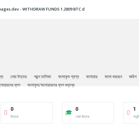
pages.dev - WITHDRAW FUNDS 1.2809 BTC d
শ্ন
সেরা উত্তর
পছন্দ তালিকা
ফলোকৃত প্রশ্ন
ফলোয়ার
ফলো করছেন
জরিপ
লোয়ারদের ব্লগ
ফলোকৃত/ফলোয়ারদের ব্লগ মন্তব্য
0
0
1
উত্তর
সেরা উত্তর
পয়েন্