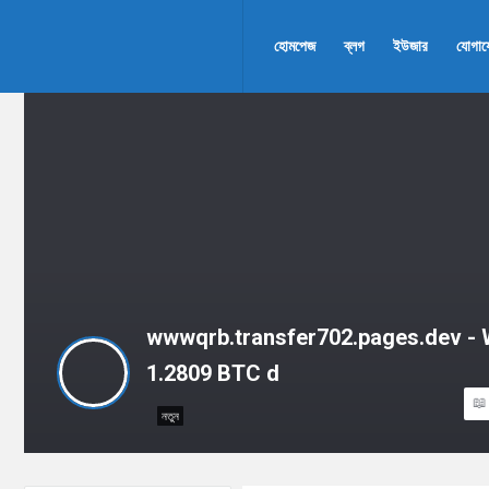
AddaBuzz.net
AddaBuzz.net
হোমপেজ
ব্লগ
ইউজার
যোগা
Navigation
wwwqrb.transfer702.pages.dev 
1.2809 BTC d
নতুন