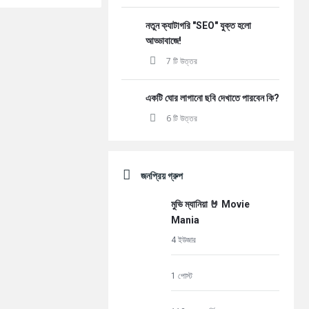
নতুন ক্যাটাগরি "SEO" যুক্ত হলো
আড্ডাবাজে!
7 টি উত্তর
একটি ঘোর লাগানো ছবি দেখাতে পারবেন কি?
6 টি উত্তর
জনপ্রিয় গ্রুপ
মুভি ম্যানিয়া 🤘 Movie
Mania
4 ইউজার
1 পোস্ট