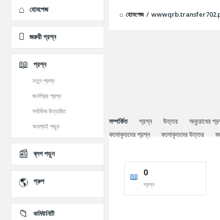
Explore
হোমপেজ
হোমপেজ
/
wwwqrb.transfer702.
জরুরী প্রশ্ন
প্রশ্ন
নতুন প্রশ্ন
জনপ্রিয় প্রশ্ন
সর্বাধিক উত্তরিত
সম্পর্কিত
প্রশ্ন
উত্তর
অনুরোধের প্র
অবশ্যই পড়ুন
ফলোকৃতদের প্রশ্ন
ফলোকৃতদের উত্তর
ফ
ব্লগ পড়ুন
0
গ্রুপ
প্রশ্ন
কমিউনিটি