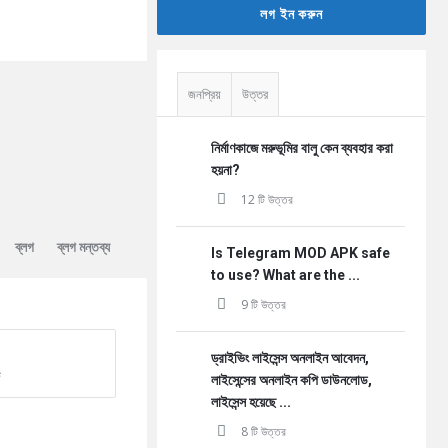
লগ ইন করুন
জনপ্রিয়
উত্তর
নির্মাণকাজে মরুভূমির বালু কেন ব্যবহার করা
হয়না?
12 টি উত্তর
ব্লগ
ব্লগ মন্তব্য
Is Telegram MOD APK safe
to use? What are the ...
9 টি উত্তর
ড্রাইভিং লাইসেন্স অনলাইন আবেদন,
ট
লাইসেন্সের অনলাইন কপি ডাউনলোড,
লাইসেন্স হয়েছে ...
8 টি উত্তর