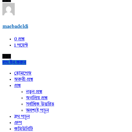
maebadeldi
0
প্রশ্ন
1
পয়েন্ট
নতুন
লগ ইন করুন
Explore
হোমপেজ
জরুরী প্রশ্ন
প্রশ্ন
নতুন প্রশ্ন
জনপ্রিয় প্রশ্ন
সর্বাধিক উত্তরিত
অবশ্যই পড়ুন
ব্লগ পড়ুন
গ্রুপ
কমিউনিটি