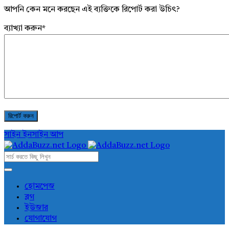
আপনি কেন মনে করছেন এই ব্যক্তিকে রিপোর্ট করা উচিৎ?
ব্যাখ্যা করুন
*
সাইন ইন
সাইন আপ
AddaBuzz.net
AddaBuzz.net
হোমপেজ
ব্লগ
Navigation
ইউজার
যোগাযোগ