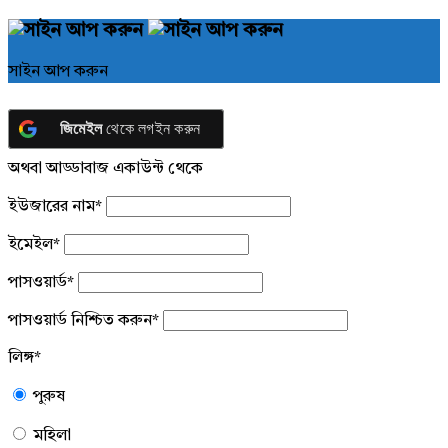
সাইন আপ করুন
জিমেইল
থেকে লগইন করুন
অথবা আড্ডাবাজ একাউন্ট থেকে
ইউজারের নাম
*
ইমেইল
*
পাসওয়ার্ড
*
পাসওয়ার্ড নিশ্চিত করুন
*
লিঙ্গ
*
পুরুষ
মহিলা