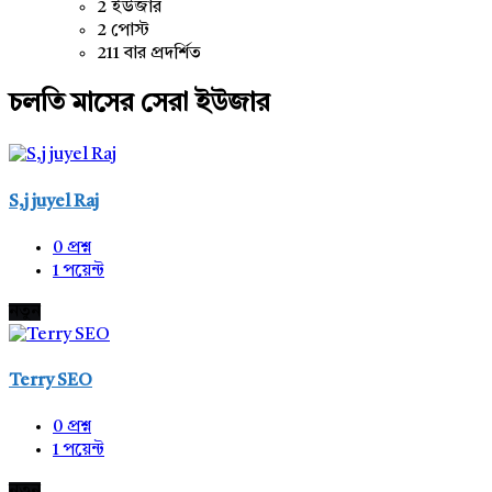
2 ইউজার
2 পোস্ট
211 বার প্রদর্শিত
চলতি মাসের সেরা ইউজার
S,j juyel Raj
0
প্রশ্ন
1
পয়েন্ট
নতুন
Terry SEO
0
প্রশ্ন
1
পয়েন্ট
নতুন