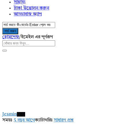
সাহায্য
টাকা উত্তোলন করুন
আড্ডাবাজ অ্যাপ
হোমপেজ
/
ইমেইল এর পূর্ণরূপ
AddaBuzz.net
Latest
Jesmin
নতুন
প্রশ্ন
সময়ঃ
5 বছর আগে
ক্যাটাগরিঃ
সাধারণ প্রশ্ন