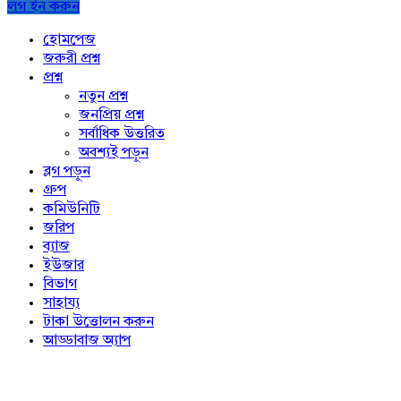
লগ ইন করুন
Explore
হোমপেজ
জরুরী প্রশ্ন
প্রশ্ন
নতুন প্রশ্ন
জনপ্রিয় প্রশ্ন
সর্বাধিক উত্তরিত
অবশ্যই পড়ুন
ব্লগ পড়ুন
গ্রুপ
কমিউনিটি
জরিপ
ব্যাজ
ইউজার
বিভাগ
সাহায্য
টাকা উত্তোলন করুন
আড্ডাবাজ অ্যাপ
Footer