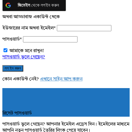
জিমেইল
থেকে লগইন করুন
অথবা আড্ডাবাজ একাউন্ট থেকে
ইউজারের নাম অথবা ইমেইল
*
পাসওয়ার্ড
*
আমাকে মনে রাখুন!
পাসওয়ার্ড ভুলে গেছেন?
কোন একাউন্ট নেই?
এখানে সাইন আপ করুন
রিসেট পাসওয়ার্ড
পাসওয়ার্ড ভুলে গেছেন? আপনার ইমেইল এড্রেস দিন। ইমেইলের মাধ্যমে
আপনি নতুন পাসওয়ার্ড তৈরির লিংক পেয়ে যাবেন।