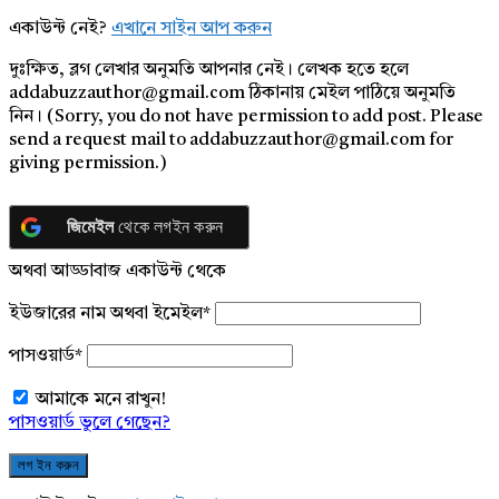
একাউন্ট নেই?
এখানে সাইন আপ করুন
দুঃক্ষিত, ব্লগ লেখার অনুমতি আপনার নেই। লেখক হতে হলে
addabuzzauthor@gmail.com ঠিকানায় মেইল পাঠিয়ে অনুমতি
নিন। (Sorry, you do not have permission to add post. Please
send a request mail to addabuzzauthor@gmail.com for
giving permission.)
জিমেইল
থেকে লগইন করুন
অথবা আড্ডাবাজ একাউন্ট থেকে
ইউজারের নাম অথবা ইমেইল
*
পাসওয়ার্ড
*
আমাকে মনে রাখুন!
পাসওয়ার্ড ভুলে গেছেন?