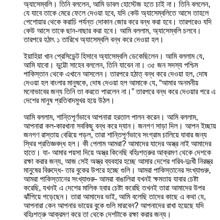
অ্যাসেম্বলি। তিনি বললেন, আমি ডাবল হোস্টেজ হতে চাই না। তিনি বললেন,
যে যাবে তাকে মেরে ফেলে দেওয়া হবে, যদি কেউ অ্যাসেম্বলিতে আসে তাহলে
পেশোয়ার থেকে করাচি পর্যন্ত দোকান জোর করে বন্ধ করা হবে। তারপরেও যদি
কেউ আসে তাকে ছান-নাছার করা হবে। আমি বললাম, অ্যাসেম্বলি চলবে।
তারপরে হঠাৎ ১ তারিখে অ্যাসেম্বলি বন্ধ করে দেওয়া হল।
ইয়াহিয়া খান প্রেসিডেন্ট হিসাবে অ্যাসেম্বলি ডেকেছিলেন। আমি বললাম যে,
আমি যাবো। ভুট্টো সাহেব বললেন, তিনি যাবেন না। ৩৫ জন সদস্য পশ্চিম
পাকিস্তান থেকে এখানে আসলেন। তারপরে হঠাত্ বন্ধ করে দেওয়া হল, দোষ
দেওয়া হল বাংলার মানুষকে, দোষ দেওয়া হল আমাকে যে, “আমার অনমনীয়
মনোভাবের জন্য তিনি তা করতে পারলেন না।” তারপরে বন্ধ করে দেওয়ার পরে এ
দেশের মানুষ প্রতিবাদমুখর হয়ে উঠল।
আমি বললাম, শান্তিপূর্ণভাবে আপনারা হরতাল পালন করেন। আমি বললাম,
আপনারা কল-কারখানা সবকিছু বন্ধ করে দ্যান। জনগণ সাড়া দিল। আপন ইচ্ছায়
জনগণ রাস্তায় বেরিয়ে পড়ল, তারা শান্তিপূর্ণভাবে সংগ্রাম চালিয়ে যাবার জন্য
স্থির প্রতিজ্ঞবদ্ধ হল। কী পেলাম আমরা? আমাদের যাদের অস্ত্র নাই আমাদের
হাতে। যা- আমার পয়সা দিয়ে অস্ত্র কিনেছি বহিঃশত্রুর আক্রমণ থেকে দেশকে
রক্ষা করার জন্য, আজ সেই অস্ত্র ব্যবহার হচ্ছে আমার দেশের গরিব-দুঃখী নিরস্ত্র
মানুষের বিরুদ্ধে- তার বুকের উপরে হচ্ছে গুলি। আমরা পাকিস্তানের সংখ্যাগুরু,
আমরা পাকিস্তানের সংখ্যাগুরু- আমরা বাঙালিরা যখনই ক্ষমতায় যাবার চেষ্টা
করেছি, যখনই এ দেশের মালিক হবার চেষ্টা করেছি তখনই তারা আমাদের উপর
ঝাঁপিয়ে পড়েছেন। তারা আমাদের ভাই, আমি বলেছি তাদের কাছে এ কথা যে,
আপনারা কেন আপনার ভায়ের বুকে গুলি মারবেন? আপনাদের রাখা হয়েছে যদি
বহিঃশত্রু আক্রমণ করে তা থেকে দেশটাকে রক্ষা করার জন্য।