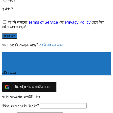
মহিলা
ক্যাপচা
*
আপনি আমাদের
Terms of Service
এবং
Privacy Policy
মেনে নিয়ে
সাইন আপ করছেন
*
আগে থেকেই একাউন্ট আছে?
এখনি লগ ইন করুন
লগিন করুন
জিমেইল
থেকে লগইন করুন
অথবা আড্ডাবাজ একাউন্ট থেকে
ইউজারের নাম অথবা ইমেইল
*