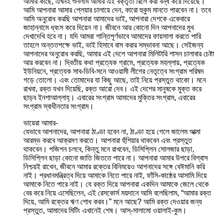
আমার কাছে, এখনই শুনলাম আমার এই বক্তৃতা রিলে করা বন্ধ করে দিয়েছে।
আমি আপনারা আমার প্লেয়ার চালায়ে দেন, কারো হুকুম মানতে পারবেন না। তবে
আমি অনুরোধ করছি আপনারা আমাদের ভাই, আপনারা দেশকে একেবারে
জাহান্নামে ধ্বংস করে দিয়েন না। জীবনে আর কোনো দিন আপনাদের মুখ
দেখাদেখি হবে না। যদি আমরা শান্তিপূর্ণভাবে আমাদের ফায়সালা করতে পারি
তাহলে অন্ততপক্ষে ভাই, ভাই হিসাবে বাস করার সম্ভাবনা আছে। সেইজন্য
আপনাদের অনুরোধ করছি, আমার এই দেশে আপনারা মিলিটারি শাসন চালাবার চেষ্টা
আর করবেন না। দ্বিতীয় কথা প্রত্যেক গ্রামে, প্রত্যেক মহল্লায়, প্রত্যেক
ইউনিয়নে, প্রত্যেক সাব-ডিবি-সনে আওয়ামী লীগের নেতৃত্বে সংগ্রাম পরিষদ
গড়ে তোলো। এবং তোমাদের যা কিছু আছে, তাই নিয়ে প্রস্তুত থাকো। মনে
রাখবা, রক্ত যখন দিয়েছি, রক্ত আরো দেব। এই দেশের মানুষকে মুক্ত করে
ছাড়ব ইনশাআল্লাহ্। এবারের সংগ্রাম আমাদের মুক্তির সংগ্রাম, এবারের
সংগ্রাম স্বাধীনতার সংগ্রাম।
ভায়েরা আমার-
যেভাবে আপনাদের, আপনারা ঠাণ্ডা হবেন না, ঠাণ্ডা হয়ে গেলে জালেম আত্মা
আরম্ভ করবে আক্রমণ করতে। আপনারা হুঁশিয়ার থাকবেন এবং প্রস্তুত
থাকবেন। পজিশন চলবে, কিন্তু মনে রাখবেন, ডিসিপ্লিন সোলজার ছাড়া,
ডিসিপ্লিন ছাড়া কোনো জাতি জিততে পারে না। আপনারা আমার উপরে বিশ্বাস
নিশ্চয়ই রাখেন, জীবনে আমার রক্তের বিনিময়েও আপনাদের সঙ্গে বেঈমানি করি
নাই। প্রধানমন্ত্রিত্ব দিয়ে আমাকে নিতে পারে নাই, ফাঁসি-কাষ্ঠের আসামি দিয়ে
আমাকে নিতে পারে নাই। যে রক্ত দিয়ে আপনারা একদিন আমাকে জেলে থেকে
বের করে নিয়ে এসেছিলেন, এই রেসকোর্স ময়দানে আমি বলেছিলাম, “আমার রক্ত
দিয়ে, আমি রক্তের ঋণ শোধ করব।” মনে আছে? আমি রক্ত দেওয়ার জন্য
প্রস্তুত, আমাদের মিটিং এখানেই শেষ। আস্-সালামো ওয়ালাই-কুম।