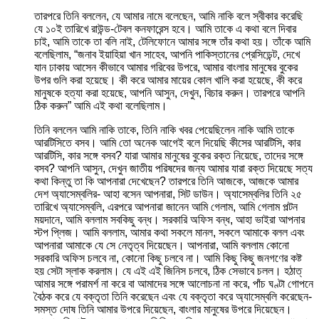
তারপরে তিনি বললেন, যে আমার নামে বলেছেন, আমি নাকি বলে স্বীকার করেছি
যে ১০ই তারিখে রাউন্ড-টেবল কনফারেন্স হবে। আমি তাকে এ কথা বলে দিবার
চাই, আমি তাকে তা বলি নাই, টেলিফোনে আমার সঙ্গে তাঁর কথা হয়। তাঁকে আমি
বলেছিলাম, “জনাব ইয়াহিয়া খান সাহেব, আপনি পাকিস্তানের প্রেসিডেন্ট, দেখে
যান ঢাকায় আসেন কীভাবে আমার গরিবের উপরে, আমার বাংলার মানুষের বুকের
উপর গুলি করা হয়েছে। কী করে আমার মায়ের কোল খালি করা হয়েছে, কী করে
মানুষকে হত্যা করা হয়েছে, আপনি আসুন, দেখুন, বিচার করুন। তারপরে আপনি
ঠিক করুন” আমি এই কথা বলেছিলাম।
তিনি বললেন আমি নাকি তাকে, তিনি নাকি খবর পেয়েছিলেন নাকি আমি তাকে
আরটিসিতে বসব। আমি তো অনেক আগেই বলে দিয়েছি কীসের আরটিসি, কার
আরটিসি, কার সঙ্গে বসব? যারা আমার মানুষের বুকের রক্ত নিয়েছে, তাদের সঙ্গে
বসব? আপনি আসুন, দেখুন জাতীয় পরিষদের জন্য আমার যারা রক্ত দিয়েছে সত্য
কথা কিন্তু তা কি আপনারা দেখেছেন? তারপরে তিনি আজকে, আজকে আমার
দেশ অ্যাসেম্বলির- আহা বসেন আপনারা, সিট ডাউন। অ্যাসেম্বলির তিনি ২৫
তারিখে অ্যাসেম্বলি, এরপরে আপনারা জানেন আমি গেলাম, আমি গেলাম পল্টন
ময়দানে, আমি বললাম সবকিছু বন্ধ। সরকারি অফিস বন্ধ, আহা ভাইরা আপনার
স্টপ প্লিজ। আমি বললাম, আমার কথা সকলে মানল, সকলে আমাকে বলল এবং
আপনারা আমাকে যে সে নেতৃত্ব দিয়েছেন। আপনারা, আমি বললাম কোনো
সরকারি অফিস চলবে না, কোনো কিছু চলবে না। আমি কিছু কিছু জনগণের কষ্ট
হয় সেটা স্লাক করলাম। যে এই এই জিনিস চলবে, ঠিক সেভাবে চলল। হঠাত্
আমার সঙ্গে পরামর্শ না করে বা আমাদের সঙ্গে আলোচনা না করে, পাঁচ ঘণ্টা গোপনে
বৈঠক করে যে বক্তৃতা তিনি করেছেন এবং যে বক্তৃতা করে অ্যাসেম্বলি করেছেন-
সমস্ত দোষ তিনি আমার উপরে দিয়েছেন, বাংলার মানুষের উপরে দিয়েছেন।