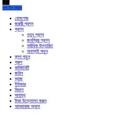
নতুন
লগ ইন করুন
Explore
হোমপেজ
জরুরী প্রশ্ন
প্রশ্ন
নতুন প্রশ্ন
জনপ্রিয় প্রশ্ন
সর্বাধিক উত্তরিত
অবশ্যই পড়ুন
ব্লগ পড়ুন
গ্রুপ
কমিউনিটি
জরিপ
ব্যাজ
ইউজার
বিভাগ
সাহায্য
টাকা উত্তোলন করুন
আড্ডাবাজ অ্যাপ
Footer