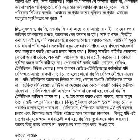
আমরা গুলি খাই, দোষ আমাদের। তিনি বাধা দিলেন যে আসতে পারবা না, গোলমাল
হল না পশ্চিম পাকিস্তানে, গুলি করে মারা হল আমার বাংলার মানুষকে। আমি
পরিষ্কার মিটিংয়ে বলেছি, “এবারের সংগ্রাম আমার মুক্তির সংগ্রাম, এবারের
সংগ্রাম স্বাধীনতার সংগ্রাম।”
হিন্দু-মুসলমান, বাঙালি, নন-বাঙালি যারা আছে তারা আমাদের ভাই। তাদের রক্ষার
দায়িত্ব আপনাদের উপরে, আমাদের যেন বদনাম না হয়। মনে রাখবেন, দ্বিতীয়
কথা হল এই যে, যদি আবার কোনো রকমের কোনো আঘাত আসে, আমি যদি হুকুম
দেওয়ার না পারি, আমার সহকর্মীরা হুকুম দেওয়ার না পারে, মনে রাখবেন আরেকটা
কথা অনুরোধ করছি রেলওয়ে চলবে সত্য কথা। কিন্তু সামরিক বাহিনীর লোকদের
কোনো জায়গা থেকে, এক জাগা আরেক জাগা নেবার চেষ্টা করবেন না। তাহলে
দুর্ঘটনা ঘটলে আমি দায়ী হব না। প্রোগ্রামটা বলছি আমি, শোনেন, রেডিও,
টেলিভিশন, নিউজ পেপার। মনে রাখবেন রেডিও-টেলিভিশনের কর্মচারীরা যদি
রেডিওতে আমাদের কথা না শোনে তাহলে কোনো বাঙালি রেডিও স্টেশনে যাবেন
না। যদি টেলিভিশন আমাদের নিউজ না দেয়, কোনো বাঙালি টেলিভিশনে যাবেন
না। রেডিও যদি আমাদের নিউজ না দেওয়ার দেয় কোনো বাঙালি রেডিও স্টেশনে
যাবেন না। টেলিভিশনে যদি আমাদের নিউজ না দেওয়া হয়, কোনো বাঙালি
টেলিভিশন অফিসে যাবেন না। ২ ঘণ্টার মতো ব্যাক খোলা থাকবে, যাতে মানুষ
তাদের মাইনা-পত্র নিবার পারে। কিন্তু পূর্ববাংলা থেকে পশ্চিম পাকিস্তানে এক
পয়সাও চালান হতে পারবে না। টেলিফোন, টেলিগ্রাম আমাদের এই পূর্ব বাংলায়
চলবে এবং বিদেশের সঙ্গে নিউজ পাঠাতে হলে আপনারা চালাবেন। কিন্তু যদি এই
দেশের মানুষকে খতম করার চেষ্টা করা হয়, বাঙালিরা বুঝে-শুনে কাজ করবেন।
আমার কিছু বলার থাকবে না, দরকার হয় চাকা বন্ধ করে দেওয়া হবে।
ভায়েরা আমার-