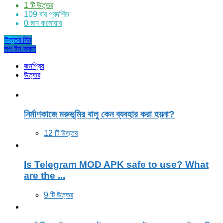
1 টি উত্তর
109
বার প্রদর্শিত
0
জন ফলোয়ার
উত্তর দিন
Sidebar
লগ ইন করুন
জনপ্রিয়
উত্তর
নির্মাণকাজে মরুভূমির বালু কেন ব্যবহার করা হয়না?
12 টি উত্তর
Is Telegram MOD APK safe to use? What
are the ...
9 টি উত্তর