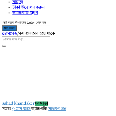
সাহায্য
টাকা উত্তোলন করুন
আড্ডাবাজ অ্যাপ
হোমপেজ
/
কয় প্রকারের হয়ে থাকে
AddaBuzz.net
Latest
ashad khandaker
সবজান্তা
প্রশ্ন
সময়ঃ
9 মাস আগে
ক্যাটাগরিঃ
সাধারণ প্রশ্ন