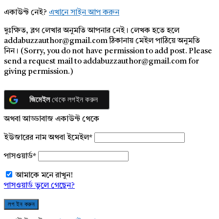
একাউন্ট নেই?
এখানে সাইন আপ করুন
দুঃক্ষিত, ব্লগ লেখার অনুমতি আপনার নেই। লেখক হতে হলে
addabuzzauthor@gmail.com ঠিকানায় মেইল পাঠিয়ে অনুমতি
নিন। (Sorry, you do not have permission to add post. Please
send a request mail to addabuzzauthor@gmail.com for
giving permission.)
জিমেইল
থেকে লগইন করুন
অথবা আড্ডাবাজ একাউন্ট থেকে
ইউজারের নাম অথবা ইমেইল
*
পাসওয়ার্ড
*
আমাকে মনে রাখুন!
পাসওয়ার্ড ভুলে গেছেন?