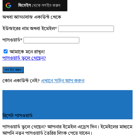
জিমেইল
থেকে লগইন করুন
অথবা আড্ডাবাজ একাউন্ট থেকে
ইউজারের নাম অথবা ইমেইল
*
পাসওয়ার্ড
*
আমাকে মনে রাখুন!
পাসওয়ার্ড ভুলে গেছেন?
কোন একাউন্ট নেই?
এখানে সাইন আপ করুন
রিসেট পাসওয়ার্ড
পাসওয়ার্ড ভুলে গেছেন? আপনার ইমেইল এড্রেস দিন। ইমেইলের মাধ্যমে
আপনি নতুন পাসওয়ার্ড তৈরির লিংক পেয়ে যাবেন।