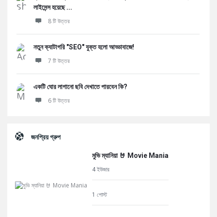
লাইসেন্স হয়েছে ...
8 টি উত্তর
নতুন ক্যাটাগরি "SEO" যুক্ত হলো আড্ডাবাজে!
7 টি উত্তর
একটি ঘোর লাগানো ছবি দেখাতে পারবেন কি?
6 টি উত্তর
জনপ্রিয় গ্রুপ
মুভি ম্যানিয়া 🤘 Movie Mania
4 ইউজার
1 পোস্ট