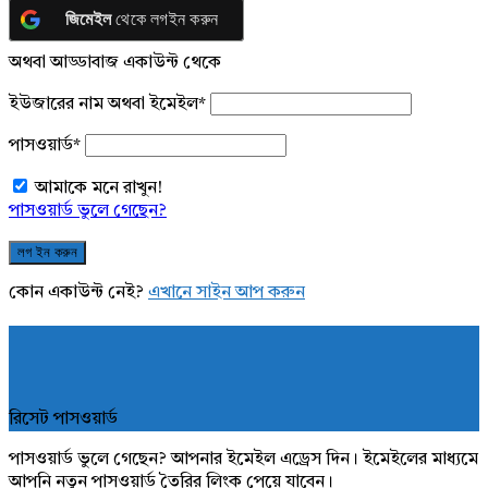
জিমেইল
থেকে লগইন করুন
অথবা আড্ডাবাজ একাউন্ট থেকে
ইউজারের নাম অথবা ইমেইল
*
পাসওয়ার্ড
*
আমাকে মনে রাখুন!
পাসওয়ার্ড ভুলে গেছেন?
কোন একাউন্ট নেই?
এখানে সাইন আপ করুন
রিসেট পাসওয়ার্ড
পাসওয়ার্ড ভুলে গেছেন? আপনার ইমেইল এড্রেস দিন। ইমেইলের মাধ্যমে
আপনি নতুন পাসওয়ার্ড তৈরির লিংক পেয়ে যাবেন।