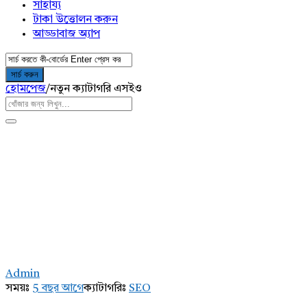
সাহায্য
টাকা উত্তোলন করুন
আড্ডাবাজ অ্যাপ
হোমপেজ
/
নতুন ক্যাটাগরি এসইও
AddaBuzz.net
Latest
Admin
প্রশ্ন
সময়ঃ
5 বছর আগে
ক্যাটাগরিঃ
SEO