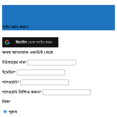
সাইন আপ করুন
জিমেইল
থেকে লগইন করুন
অথবা আড্ডাবাজ একাউন্ট থেকে
ইউজারের নাম
*
ইমেইল
*
পাসওয়ার্ড
*
পাসওয়ার্ড নিশ্চিত করুন
*
লিঙ্গ
*
পুরুষ