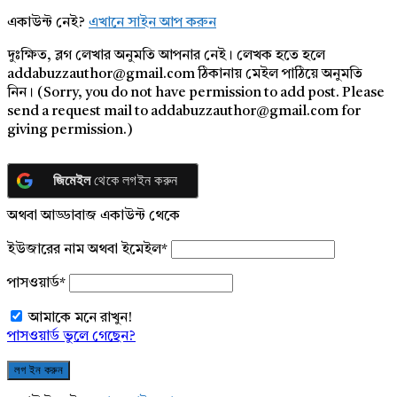
একাউন্ট নেই?
এখানে সাইন আপ করুন
দুঃক্ষিত, ব্লগ লেখার অনুমতি আপনার নেই। লেখক হতে হলে
addabuzzauthor@gmail.com ঠিকানায় মেইল পাঠিয়ে অনুমতি
নিন। (Sorry, you do not have permission to add post. Please
send a request mail to addabuzzauthor@gmail.com for
giving permission.)
জিমেইল
থেকে লগইন করুন
অথবা আড্ডাবাজ একাউন্ট থেকে
ইউজারের নাম অথবা ইমেইল
*
পাসওয়ার্ড
*
আমাকে মনে রাখুন!
পাসওয়ার্ড ভুলে গেছেন?