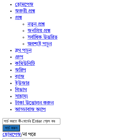
menu
হোমপেজ
জরুরী প্রশ্ন
প্রশ্ন
নতুন প্রশ্ন
জনপ্রিয় প্রশ্ন
সর্বাধিক উত্তরিত
অবশ্যই পড়ুন
ব্লগ পড়ুন
গ্রুপ
কমিউনিটি
জরিপ
ব্যাজ
ইউজার
বিভাগ
সাহায্য
টাকা উত্তোলন করুন
আড্ডাবাজ অ্যাপ
হোমপেজ
/
না পরে