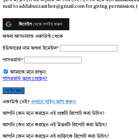
দুঃক্ষিত, ব্লগ লেখার অনুমতি আপনার নেই। লেখক হতে হলে addabuzz
mail to addabuzzauthor@gmail.com for giving permission.)
জিমেইল
থেকে লগইন করুন
অথবা আড্ডাবাজ একাউন্ট থেকে
ইউজারের নাম অথবা ইমেইল
*
পাসওয়ার্ড
*
আমাকে মনে রাখুন!
পাসওয়ার্ড ভুলে গেছেন?
একাউন্ট নেই?
এখানে সাইন আপ করুন
আপনি কেন মনে করছেন এই প্রশ্নটি রিপোর্ট করা উচিৎ?
আপনি কেন মনে করছেন এই উত্তরটি রিপোর্ট করা উচিৎ?
আপনি কেন মনে করছেন এই ব্যক্তিকে রিপোর্ট করা উচিৎ?