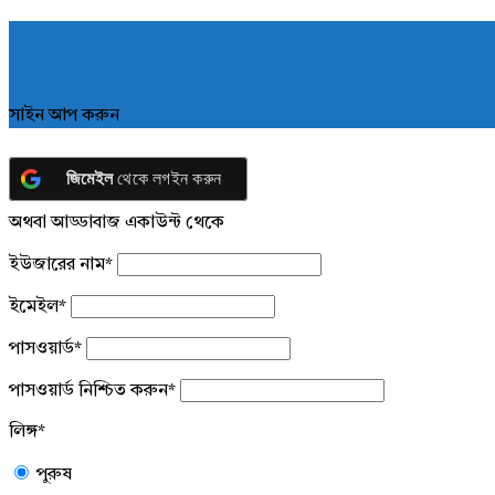
সাইন আপ করুন
জিমেইল
থেকে লগইন করুন
অথবা আড্ডাবাজ একাউন্ট থেকে
ইউজারের নাম
*
ইমেইল
*
পাসওয়ার্ড
*
পাসওয়ার্ড নিশ্চিত করুন
*
লিঙ্গ
*
পুরুষ