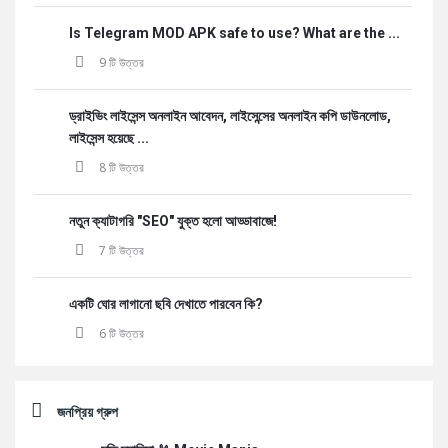
Is Telegram MOD APK safe to use? What are the ...
9 টি উত্তর
ড্রাইভিং লাইসেন্স অনলাইন আবেদন, লাইসেন্সের অনলাইন কপি ডাউনলোড,
লাইসেন্স হয়েছে ...
8 টি উত্তর
নতুন ক্যাটাগরি "SEO" যুক্ত হলো আড্ডাবাজে!
7 টি উত্তর
একটি ঘোর লাগানো ছবি দেখাতে পারবেন কি?
6 টি উত্তর
জনপ্রিয় গ্রুপ