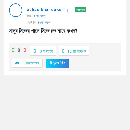
AddaBuzz.net
ashad khandaker
Latest
সবজান্তা
সময়ঃ
9 মাস আগে
প্রশ্ন
ক্যাটাগরিঃ
সাধারণ প্রশ্ন
মানুষ নিজের গালে নিজে চড় মারে কখন?
0
0 টি উত্তর
12
বার প্রদর্শিত
উত্তর দিন
0
জন ফলোয়ার