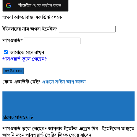
জিমেইল
থেকে লগইন করুন
অথবা আড্ডাবাজ একাউন্ট থেকে
ইউজারের নাম অথবা ইমেইল
*
পাসওয়ার্ড
*
আমাকে মনে রাখুন!
পাসওয়ার্ড ভুলে গেছেন?
কোন একাউন্ট নেই?
এখানে সাইন আপ করুন
রিসেট পাসওয়ার্ড
পাসওয়ার্ড ভুলে গেছেন? আপনার ইমেইল এড্রেস দিন। ইমেইলের মাধ্যমে
আপনি নতুন পাসওয়ার্ড তৈরির লিংক পেয়ে যাবেন।