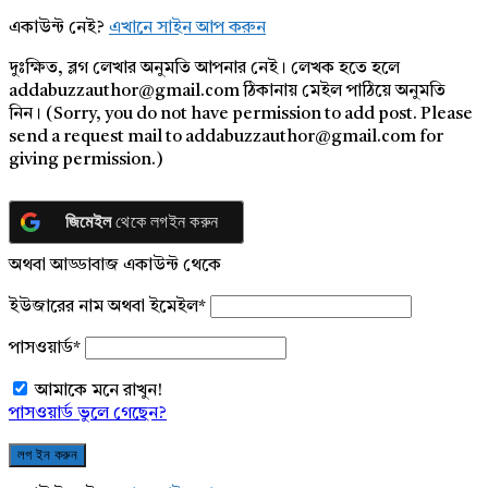
একাউন্ট নেই?
এখানে সাইন আপ করুন
দুঃক্ষিত, ব্লগ লেখার অনুমতি আপনার নেই। লেখক হতে হলে
addabuzzauthor@gmail.com ঠিকানায় মেইল পাঠিয়ে অনুমতি
নিন। (Sorry, you do not have permission to add post. Please
send a request mail to addabuzzauthor@gmail.com for
giving permission.)
জিমেইল
থেকে লগইন করুন
অথবা আড্ডাবাজ একাউন্ট থেকে
ইউজারের নাম অথবা ইমেইল
*
পাসওয়ার্ড
*
আমাকে মনে রাখুন!
পাসওয়ার্ড ভুলে গেছেন?