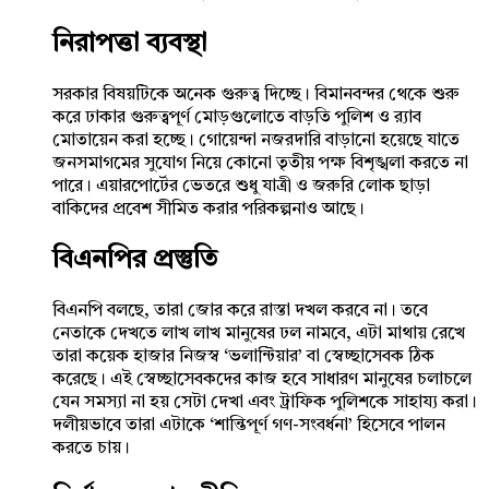
নিরাপত্তা ব্যবস্থা
সরকার বিষয়টিকে অনেক গুরুত্ব দিচ্ছে। বিমানবন্দর থেকে শুরু
করে ঢাকার গুরুত্বপূর্ণ মোড়গুলোতে বাড়তি পুলিশ ও র‍্যাব
মোতায়েন করা হচ্ছে। গোয়েন্দা নজরদারি বাড়ানো হয়েছে যাতে
জনসমাগমের সুযোগ নিয়ে কোনো তৃতীয় পক্ষ বিশৃঙ্খলা করতে না
পারে। এয়ারপোর্টের ভেতরে শুধু যাত্রী ও জরুরি লোক ছাড়া
বাকিদের প্রবেশ সীমিত করার পরিকল্পনাও আছে।
বিএনপির প্রস্তুতি
বিএনপি বলছে, তারা জোর করে রাস্তা দখল করবে না। তবে
নেতাকে দেখতে লাখ লাখ মানুষের ঢল নামবে, এটা মাথায় রেখে
তারা কয়েক হাজার নিজস্ব ‘ভলান্টিয়ার’ বা স্বেচ্ছাসেবক ঠিক
করেছে। এই স্বেচ্ছাসেবকদের কাজ হবে সাধারণ মানুষের চলাচলে
যেন সমস্যা না হয় সেটা দেখা এবং ট্রাফিক পুলিশকে সাহায্য করা।
দলীয়ভাবে তারা এটাকে ‘শান্তিপূর্ণ গণ-সংবর্ধনা’ হিসেবে পালন
করতে চায়।