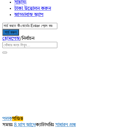
সাহায্য
টাকা উত্তোলন করুন
আড্ডাবাজ অ্যাপ
হোমপেজ
/
নির্বাচন
AddaBuzz.net
Latest
পলক
পণ্ডিত
প্রশ্ন
সময়ঃ
8 মাস আগে
ক্যাটাগরিঃ
সাধারণ প্রশ্ন