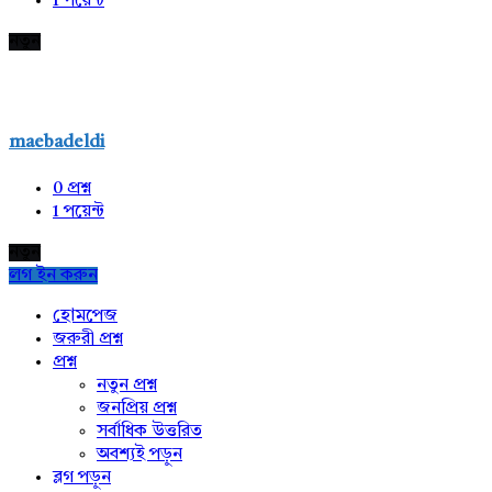
1
পয়েন্ট
নতুন
maebadeldi
0
প্রশ্ন
1
পয়েন্ট
নতুন
লগ ইন করুন
Explore
হোমপেজ
জরুরী প্রশ্ন
প্রশ্ন
নতুন প্রশ্ন
জনপ্রিয় প্রশ্ন
সর্বাধিক উত্তরিত
অবশ্যই পড়ুন
ব্লগ পড়ুন