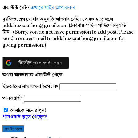
একাউন্ট নেই?
এখানে সাইন আপ করুন
দুঃক্ষিত, ব্লগ লেখার অনুমতি আপনার নেই। লেখক হতে হলে
addabuzzauthor@gmail.com ঠিকানায় মেইল পাঠিয়ে অনুমতি
নিন। (Sorry, you do not have permission to add post. Please
send a request mail to addabuzzauthor@gmail.com for
giving permission.)
জিমেইল
থেকে লগইন করুন
অথবা আড্ডাবাজ একাউন্ট থেকে
ইউজারের নাম অথবা ইমেইল
*
পাসওয়ার্ড
*
আমাকে মনে রাখুন!
পাসওয়ার্ড ভুলে গেছেন?