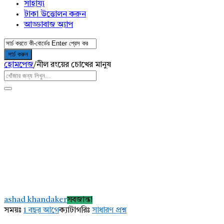
সাহায্য
টাকা উত্তোলন করুন
আড্ডাবাজ অ্যাপ
হোমপেজ
/
নীল রংয়ের চোখের মানুষ
AddaBuzz.net
Latest
ashad khandaker
সবজান্তা
প্রশ্ন
সময়ঃ
1 বছর আগে
ক্যাটাগরিঃ
সাধারণ প্রশ্ন