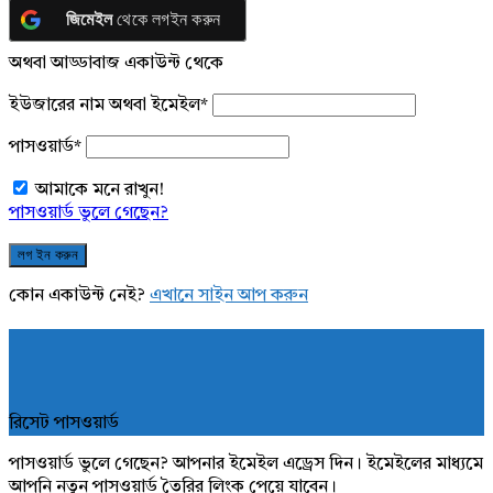
জিমেইল
থেকে লগইন করুন
অথবা আড্ডাবাজ একাউন্ট থেকে
ইউজারের নাম অথবা ইমেইল
*
পাসওয়ার্ড
*
আমাকে মনে রাখুন!
পাসওয়ার্ড ভুলে গেছেন?
কোন একাউন্ট নেই?
এখানে সাইন আপ করুন
রিসেট পাসওয়ার্ড
পাসওয়ার্ড ভুলে গেছেন? আপনার ইমেইল এড্রেস দিন। ইমেইলের মাধ্যমে
আপনি নতুন পাসওয়ার্ড তৈরির লিংক পেয়ে যাবেন।