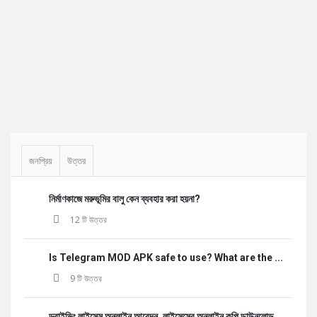
Sidebar
জনপ্রিয়
উত্তর
নির্মাণকাজে মরুভূমির বালু কেন ব্যবহার করা হয়না?
12 টি উত্তর
Is Telegram MOD APK safe to use? What are the ...
9 টি উত্তর
ড্রাইভিং লাইসেন্স অনলাইন আবেদন, লাইসেন্সের অনলাইন কপি ডাউনলোড,