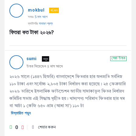
AddaBuzz.net
mokbul
Latest
পণ্ডিত
সময়ঃ
5 মাস আগে
প্রশ্ন
ক্যাটাগরিঃ
সাধারণ প্রশ্ন
ফিতরা কত টাকা ২০২৬?
sumi
নতুন
সেরা উত্তর
উত্তর দিয়েছেন 5 মাস আগে
২০২৬ সালে (১৪৪৭ হিজরি) বাংলাদেশে ফিতরার হার জনপ্রতি সর্বনিম্ন
১১০ টাকা এবং সর্বোচ্চ ২,৮০৫ টাকা নির্ধারণ করা হয়েছে। ২৫ ফেব্রুয়ারি
২০২৬ তারিখে ইসলামিক ফাউন্ডেশন জাতীয় সাদাকাতুল ফিতর নির্ধারণ
কমিটির সভায় এই সিদ্ধান্ত গৃহীত হয়। খাদ্যপণ্য পরিমাণ ফিতরার হার গম
বা আটা ১ কেজি ৬৫০ গ্রাম (আধা সা') ১১০ টা
বিস্তারিত পড়ুন
0
শেয়ার করুন