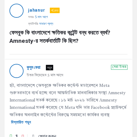
AddaBuzz.net
jahanur
Latest
পণ্ডিত
সময়ঃ
5 মাস আগে
প্রশ্ন
ক্যাটাগরিঃ
সাধারণ প্রশ্ন
ফেসবুক কি বাংলাদেশে ক্ষতিকর কন্টেন্ট বন্ধ করতে ব্যর্থ? 
Amnesty-র সতর্কবার্তাটি কি ছিল?
কুসুম কেয়া
নতুন
সেরা উত্তর
উত্তর দিয়েছেন 5 মাস আগে
হ্যাঁ, বাংলাদেশে ফেসবুকে ক্ষতিকর কন্টেন্ট মডারেশনে Meta
গুরুতরভাবে ব্যর্থ হচ্ছে বলে আন্তর্জাতিক মানবাধিকার সংস্থা Amnesty
International সতর্ক করেছে। ১৬ মার্চ ২০২৬ তারিখে Amnesty
International সতর্ক করেছে যে Meta যদি তার Facebook প্ল্যাটফর্মে
ক্ষতিকর অনলাইন কন্টেন্টের বিরুদ্ধে সময়মতো কার্যকর ব্যবস্থ
বিস্তারিত পড়ুন
1
শেয়ার করুন