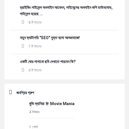
ড্রাইভিং লাইসেন্স অনলাইন আবেদন, লাইসেন্সের অনলাইন কপি ডাউনলোড,
লাইসেন্স হয়েছে ...
8 টি উত্তর
নতুন ক্যাটাগরি "SEO" যুক্ত হলো আড্ডাবাজে!
7 টি উত্তর
একটি ঘোর লাগানো ছবি দেখাতে পারবেন কি?
6 টি উত্তর
জনপ্রিয় গ্রুপ
মুভি ম্যানিয়া 🤘 Movie Mania
4 ইউজার
1 পোস্ট