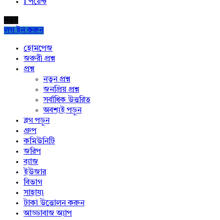
1
পয়েন্ট
নতুন
লগ ইন করুন
Explore
হোমপেজ
জরুরী প্রশ্ন
প্রশ্ন
নতুন প্রশ্ন
জনপ্রিয় প্রশ্ন
সর্বাধিক উত্তরিত
অবশ্যই পড়ুন
ব্লগ পড়ুন
গ্রুপ
কমিউনিটি
জরিপ
ব্যাজ
ইউজার
বিভাগ
সাহায্য
টাকা উত্তোলন করুন
আড্ডাবাজ অ্যাপ