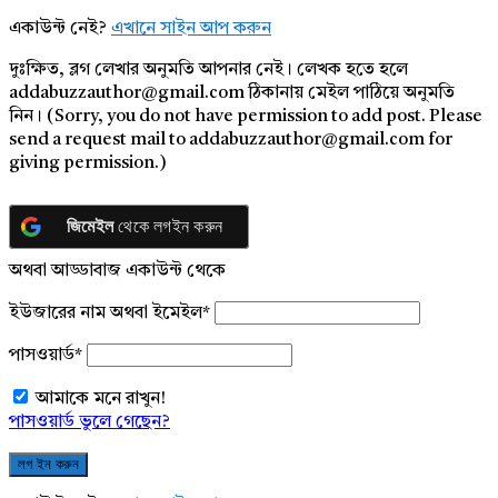
একাউন্ট নেই?
এখানে সাইন আপ করুন
দুঃক্ষিত, ব্লগ লেখার অনুমতি আপনার নেই। লেখক হতে হলে
addabuzzauthor@gmail.com ঠিকানায় মেইল পাঠিয়ে অনুমতি
নিন। (Sorry, you do not have permission to add post. Please
send a request mail to addabuzzauthor@gmail.com for
giving permission.)
জিমেইল
থেকে লগইন করুন
অথবা আড্ডাবাজ একাউন্ট থেকে
ইউজারের নাম অথবা ইমেইল
*
পাসওয়ার্ড
*
আমাকে মনে রাখুন!
পাসওয়ার্ড ভুলে গেছেন?