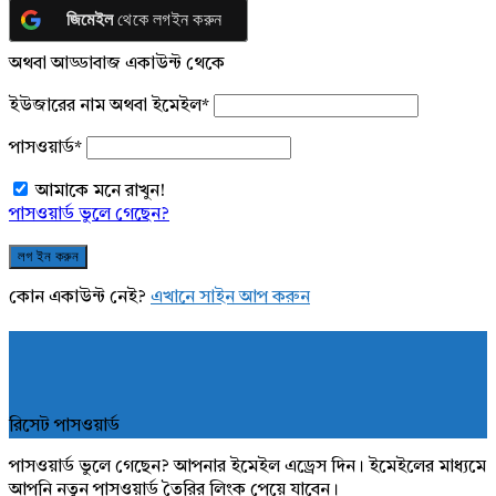
জিমেইল
থেকে লগইন করুন
অথবা আড্ডাবাজ একাউন্ট থেকে
ইউজারের নাম অথবা ইমেইল
*
পাসওয়ার্ড
*
আমাকে মনে রাখুন!
পাসওয়ার্ড ভুলে গেছেন?
কোন একাউন্ট নেই?
এখানে সাইন আপ করুন
রিসেট পাসওয়ার্ড
পাসওয়ার্ড ভুলে গেছেন? আপনার ইমেইল এড্রেস দিন। ইমেইলের মাধ্যমে
আপনি নতুন পাসওয়ার্ড তৈরির লিংক পেয়ে যাবেন।