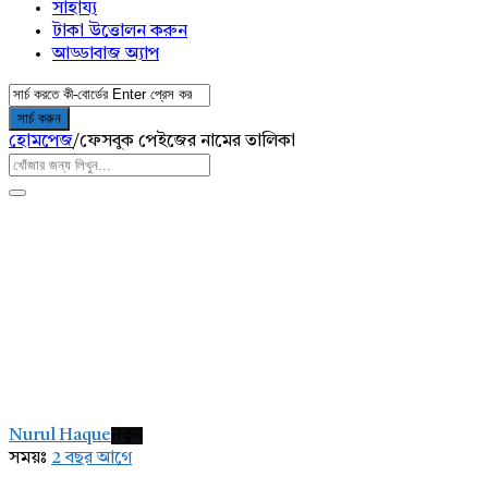
সাহায্য
টাকা উত্তোলন করুন
আড্ডাবাজ অ্যাপ
হোমপেজ
/
ফেসবুক পেইজের নামের তালিকা
AddaBuzz.net
Latest
Nurul Haque
নতুন
প্রশ্ন
সময়ঃ
2 বছর আগে