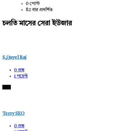
0 পোস্ট
82 বার প্রদর্শিত
চলতি মাসের সেরা ইউজার
S,j juyel Raj
0
প্রশ্ন
1
পয়েন্ট
নতুন
Terry SEO
0
প্রশ্ন