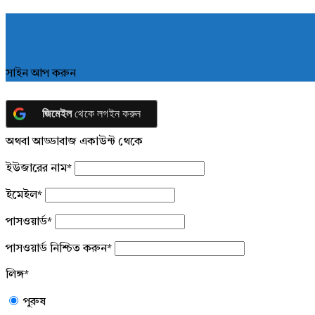
সাইন আপ করুন
জিমেইল
থেকে লগইন করুন
অথবা আড্ডাবাজ একাউন্ট থেকে
ইউজারের নাম
*
ইমেইল
*
পাসওয়ার্ড
*
পাসওয়ার্ড নিশ্চিত করুন
*
লিঙ্গ
*
পুরুষ