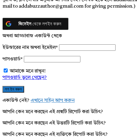
দুঃক্ষিত, ব্লগ লেখার অনুমতি আপনার নেই। লেখক হতে হলে addabuzz
mail to addabuzzauthor@gmail.com for giving permission.)
জিমেইল
থেকে লগইন করুন
অথবা আড্ডাবাজ একাউন্ট থেকে
ইউজারের নাম অথবা ইমেইল
*
পাসওয়ার্ড
*
আমাকে মনে রাখুন!
পাসওয়ার্ড ভুলে গেছেন?
একাউন্ট নেই?
এখানে সাইন আপ করুন
আপনি কেন মনে করছেন এই প্রশ্নটি রিপোর্ট করা উচিৎ?
আপনি কেন মনে করছেন এই উত্তরটি রিপোর্ট করা উচিৎ?
আপনি কেন মনে করছেন এই ব্যক্তিকে রিপোর্ট করা উচিৎ?