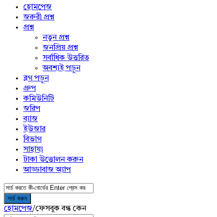
menu
হোমপেজ
জরুরী প্রশ্ন
প্রশ্ন
নতুন প্রশ্ন
জনপ্রিয় প্রশ্ন
সর্বাধিক উত্তরিত
অবশ্যই পড়ুন
ব্লগ পড়ুন
গ্রুপ
কমিউনিটি
জরিপ
ব্যাজ
ইউজার
বিভাগ
সাহায্য
টাকা উত্তোলন করুন
আড্ডাবাজ অ্যাপ
হোমপেজ
/
ফেসবুক বন্ধ কেন