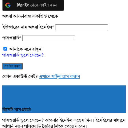
জিমেইল
থেকে লগইন করুন
অথবা আড্ডাবাজ একাউন্ট থেকে
ইউজারের নাম অথবা ইমেইল
*
পাসওয়ার্ড
*
আমাকে মনে রাখুন!
পাসওয়ার্ড ভুলে গেছেন?
কোন একাউন্ট নেই?
এখানে সাইন আপ করুন
রিসেট পাসওয়ার্ড
পাসওয়ার্ড ভুলে গেছেন? আপনার ইমেইল এড্রেস দিন। ইমেইলের মাধ্যমে
আপনি নতুন পাসওয়ার্ড তৈরির লিংক পেয়ে যাবেন।