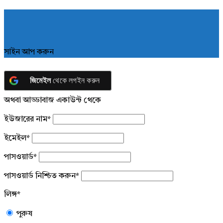
সাইন আপ করুন
জিমেইল
থেকে লগইন করুন
অথবা আড্ডাবাজ একাউন্ট থেকে
ইউজারের নাম
*
ইমেইল
*
পাসওয়ার্ড
*
পাসওয়ার্ড নিশ্চিত করুন
*
লিঙ্গ
*
পুরুষ