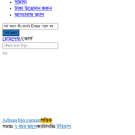
সাহায্য
টাকা উত্তোলন করুন
আড্ডাবাজ অ্যাপ
হোমপেজ
/
ফোর্স
AddaBuzz.net
Latest
Adnan bin zaman
পণ্ডিত
প্রশ্ন
সময়ঃ
3 বছর আগে
ক্যাটাগরিঃ
ইতিহাস