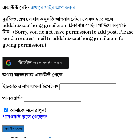
একাউন্ট নেই?
এখানে সাইন আপ করুন
দুঃক্ষিত, ব্লগ লেখার অনুমতি আপনার নেই। লেখক হতে হলে
addabuzzauthor@gmail.com ঠিকানায় মেইল পাঠিয়ে অনুমতি
নিন। (Sorry, you do not have permission to add post. Please
send a request mail to addabuzzauthor@gmail.com for
giving permission.)
জিমেইল
থেকে লগইন করুন
অথবা আড্ডাবাজ একাউন্ট থেকে
ইউজারের নাম অথবা ইমেইল
*
পাসওয়ার্ড
*
আমাকে মনে রাখুন!
পাসওয়ার্ড ভুলে গেছেন?