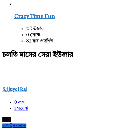
Crazy Time Fun
2 ইউজার
0 পোস্ট
82 বার প্রদর্শিত
চলতি মাসের সেরা ইউজার
S,j juyel Raj
0
প্রশ্ন
1
পয়েন্ট
নতুন
লগ ইন করুন