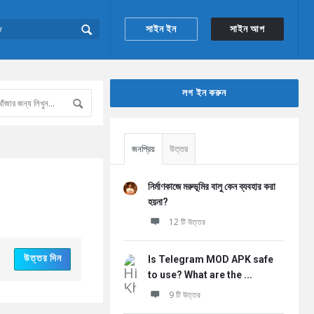
সাইন ইন
সাইন আপ
Sidebar
লগ ইন করুন
জনপ্রিয়
উত্তর
নির্মাণকাজে মরুভূমির বালু কেন ব্যবহার করা
হয়না?
12 টি উত্তর
উত্তর দিন
Is Telegram MOD APK safe
to use? What are the ...
9 টি উত্তর