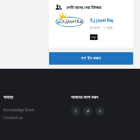
চলতি মাসের সেরা ইউজার
S,j juyel Raj
0
প্রশ্ন
1
পয়েন্ট
নতুন
লগ ইন করুন
সাহায্য
আমাদের ফলো করুন
Knowledge Base
Contact us