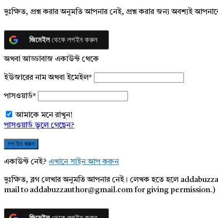
দুঃক্ষিত, প্রশ্ন করার অনুমতি আপনার নেই, প্রশ্ন করার জন্য অবশ্যই আপ
জিমেইল
থেকে লগইন করুন
অথবা আড্ডাবাজ একাউন্ট থেকে
ইউজারের নাম অথবা ইমেইল
*
পাসওয়ার্ড
*
আমাকে মনে রাখুন!
পাসওয়ার্ড ভুলে গেছেন?
একাউন্ট নেই?
এখানে সাইন আপ করুন
দুঃক্ষিত, ব্লগ লেখার অনুমতি আপনার নেই। লেখক হতে হলে addabuzz
mail to addabuzzauthor@gmail.com for giving permission.)
জিমেইল
থেকে লগইন করুন