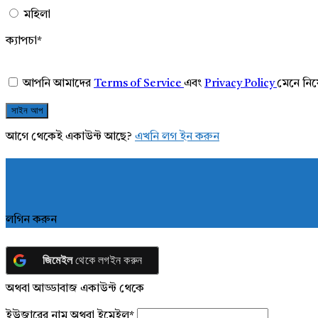
মহিলা
ক্যাপচা
*
আপনি আমাদের
Terms of Service
এবং
Privacy Policy
মেনে নি
আগে থেকেই একাউন্ট আছে?
এখনি লগ ইন করুন
লগিন করুন
জিমেইল
থেকে লগইন করুন
অথবা আড্ডাবাজ একাউন্ট থেকে
ইউজারের নাম অথবা ইমেইল
*