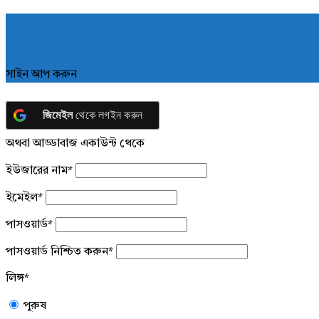
সাইন আপ করুন
জিমেইল
থেকে লগইন করুন
অথবা আড্ডাবাজ একাউন্ট থেকে
ইউজারের নাম
*
ইমেইল
*
পাসওয়ার্ড
*
পাসওয়ার্ড নিশ্চিত করুন
*
লিঙ্গ
*
পুরুষ