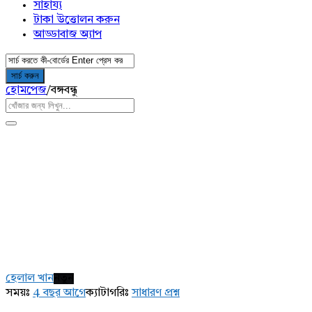
সাহায্য
টাকা উত্তোলন করুন
আড্ডাবাজ অ্যাপ
হোমপেজ
/
বঙ্গবন্ধু
AddaBuzz.net
Latest
হেলাল খান
নতুন
প্রশ্ন
সময়ঃ
4 বছর আগে
ক্যাটাগরিঃ
সাধারণ প্রশ্ন