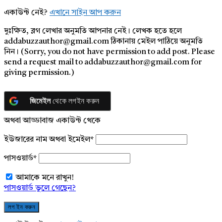
একাউন্ট নেই?
এখানে সাইন আপ করুন
দুঃক্ষিত, ব্লগ লেখার অনুমতি আপনার নেই। লেখক হতে হলে
addabuzzauthor@gmail.com ঠিকানায় মেইল পাঠিয়ে অনুমতি
নিন। (Sorry, you do not have permission to add post. Please
send a request mail to addabuzzauthor@gmail.com for
giving permission.)
জিমেইল
থেকে লগইন করুন
অথবা আড্ডাবাজ একাউন্ট থেকে
ইউজারের নাম অথবা ইমেইল
*
পাসওয়ার্ড
*
আমাকে মনে রাখুন!
পাসওয়ার্ড ভুলে গেছেন?