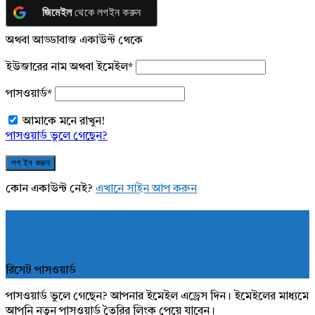
জিমেইল
থেকে লগইন করুন
অথবা আড্ডাবাজ একাউন্ট থেকে
ইউজারের নাম অথবা ইমেইল
*
পাসওয়ার্ড
*
আমাকে মনে রাখুন!
পাসওয়ার্ড ভুলে গেছেন?
কোন একাউন্ট নেই?
এখানে সাইন আপ করুন
রিসেট পাসওয়ার্ড
পাসওয়ার্ড ভুলে গেছেন? আপনার ইমেইল এড্রেস দিন। ইমেইলের মাধ্যমে
আপনি নতুন পাসওয়ার্ড তৈরির লিংক পেয়ে যাবেন।