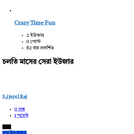
Crazy Time Fun
2 ইউজার
0 পোস্ট
82 বার প্রদর্শিত
চলতি মাসের সেরা ইউজার
S,j juyel Raj
0
প্রশ্ন
1
পয়েন্ট
নতুন
লগ ইন করুন