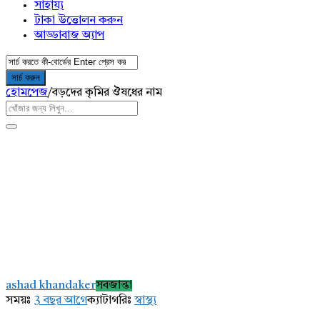
সাহায্য
টাকা উত্তোলন করুন
আড্ডাবাজ অ্যাপ
হোমপেজ
/
বড়দের কৃমির ঔষধের নাম
AddaBuzz.net
Latest
ashad khandaker
সবজান্তা
প্রশ্ন
সময়ঃ
3 বছর আগে
ক্যাটাগরিঃ
স্বাস্থ্য