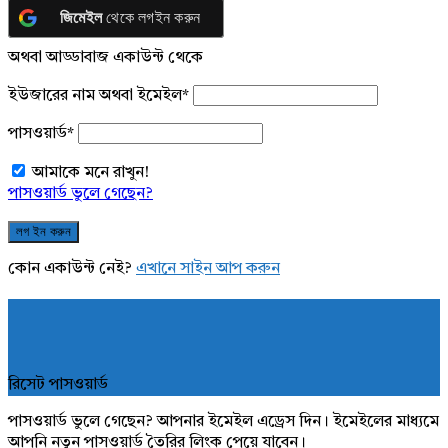
জিমেইল
থেকে লগইন করুন
অথবা আড্ডাবাজ একাউন্ট থেকে
ইউজারের নাম অথবা ইমেইল
*
পাসওয়ার্ড
*
আমাকে মনে রাখুন!
পাসওয়ার্ড ভুলে গেছেন?
কোন একাউন্ট নেই?
এখানে সাইন আপ করুন
রিসেট পাসওয়ার্ড
পাসওয়ার্ড ভুলে গেছেন? আপনার ইমেইল এড্রেস দিন। ইমেইলের মাধ্যমে
আপনি নতুন পাসওয়ার্ড তৈরির লিংক পেয়ে যাবেন।