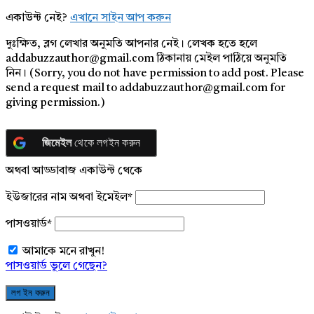
একাউন্ট নেই?
এখানে সাইন আপ করুন
দুঃক্ষিত, ব্লগ লেখার অনুমতি আপনার নেই। লেখক হতে হলে
addabuzzauthor@gmail.com ঠিকানায় মেইল পাঠিয়ে অনুমতি
নিন। (Sorry, you do not have permission to add post. Please
send a request mail to addabuzzauthor@gmail.com for
giving permission.)
জিমেইল
থেকে লগইন করুন
অথবা আড্ডাবাজ একাউন্ট থেকে
ইউজারের নাম অথবা ইমেইল
*
পাসওয়ার্ড
*
আমাকে মনে রাখুন!
পাসওয়ার্ড ভুলে গেছেন?