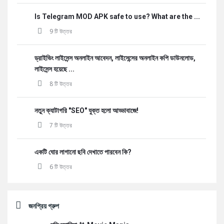
Is Telegram MOD APK safe to use? What are the ...
9 টি উত্তর
ড্রাইভিং লাইসেন্স অনলাইন আবেদন, লাইসেন্সের অনলাইন কপি ডাউনলোড,
লাইসেন্স হয়েছে ...
8 টি উত্তর
নতুন ক্যাটাগরি "SEO" যুক্ত হলো আড্ডাবাজে!
7 টি উত্তর
একটি ঘোর লাগানো ছবি দেখাতে পারবেন কি?
6 টি উত্তর
জনপ্রিয় গ্রুপ