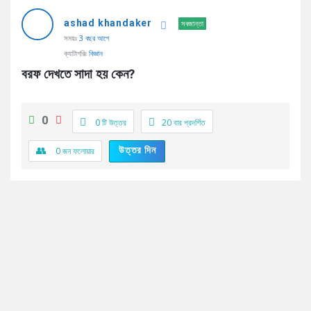
AddaBuzz.net
ashad khandaker
Latest
সবজান্তা
সময়ঃ
3 বছর আগে
প্রশ্ন
ক্যাটাগরিঃ
বিজ্ঞান
বরফ দেখতে সাদা হয় কেন?
0
0 টি উত্তর
20
বার প্রদর্শিত
উত্তর দিন
0
জন ফলোয়ার