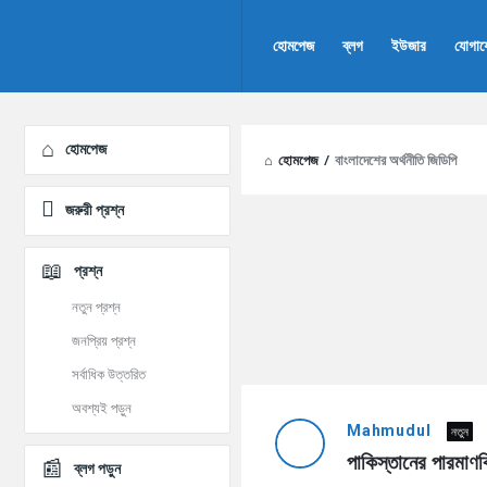
AddaBuzz.net
AddaBuzz.net
হোমপেজ
ব্লগ
ইউজার
যোগা
Navigation
Explore
হোমপেজ
হোমপেজ
/
বাংলাদেশের অর্থনীতি জিডিপি
জরুরী প্রশ্ন
প্রশ্ন
নতুন প্রশ্ন
জনপ্রিয় প্রশ্ন
সর্বাধিক উত্তরিত
AddaBuzz.net
অবশ্যই পড়ুন
Mahmudul
নতুন
Latest
পাকিস্তানের পারমাণ
ব্লগ পড়ুন