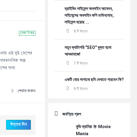
ড্রাইভিং লাইসেন্স অনলাইন আবেদন,
লাইসেন্সের অনলাইন কপি ডাউনলোড,
লাইসেন্স হয়েছে ...
8 টি উত্তর
সেরা উত্তর
নতুন ক্যাটাগরি "SEO" যুক্ত হলো
চনায় এই দুই দেশের
আড্ডাবাজে!
রমাণবিক অস্ত্র
7 টি উত্তর
শের জন্য
একটি ঘোর লাগানো ছবি দেখাতে পারবেন কি?
6 টি উত্তর
শেয়ার করুন
জনপ্রিয় গ্রুপ
উত্তর দিন
মুভি ম্যানিয়া 🤘 Movie
Mania