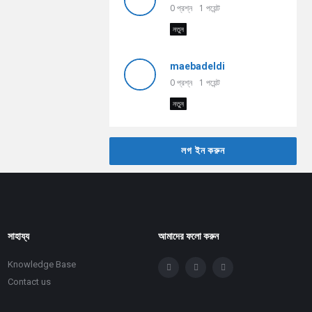
0
প্রশ্ন
1
পয়েন্ট
নতুন
maebadeldi
0
প্রশ্ন
1
পয়েন্ট
নতুন
লগ ইন করুন
সাহায্য
আমাদের ফলো করুন
Knowledge Base
Contact us