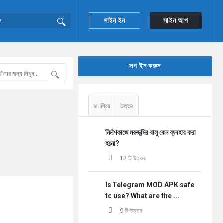
সাইন ইন
সাইন আপ
Sidebar
লগ ইন করুন
জনপ্রিয়
উত্তর
নির্মাণকাজে মরুভূমির বালু কেন ব্যবহার করা
হয়না?
12 টি উত্তর
Is Telegram MOD APK safe
to use? What are the ...
9 টি উত্তর