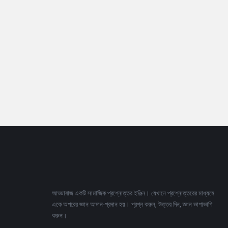
Footer
আড্ডাবাজ একটি সামাজিক প্রশ্নোত্তর ইঞ্জিন। যেখানে প্রশ্নোত্তরের মাধ্যমে
একে অপরের জ্ঞান আদান-প্রদান হয়। প্রশ্ন করুন, উত্তর দিন, জ্ঞান ভাগাভাগি
করুন।