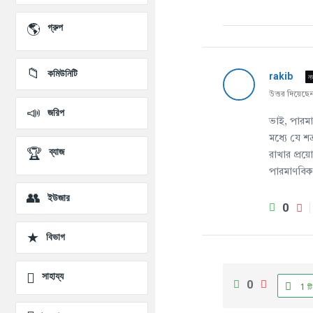
প্রশ্ন
গ্রুপ
কমিউনিটি
rakib
ন
উত্তর দিয়েছ
জরিপ
ভাই, পারমা
মধ্যে যে শ
ব্যাজ
রাখার প্র
পারমাণবিক 
ইউজার
0
বিভাগ
সাহায্য
0
1 টি