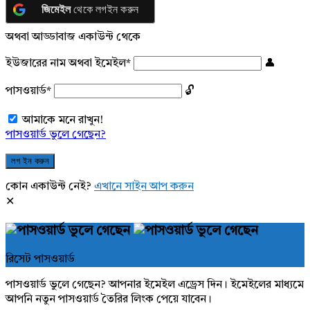
জিমেইল
থেকে লগইন করুন
অথবা আড্ডাবাজ একাউন্ট থেকে
ইউজারের নাম অথবা ইমেইল
*
পাসওয়ার্ড
*
আমাকে মনে রাখুন!
পাসওয়ার্ড ভুলে গেছেন?
কোন একাউন্ট নেই?
এখানে সাইন আপ করুন
রিসেট পাসওয়ার্ড
পাসওয়ার্ড ভুলে গেছেন? আপনার ইমেইল এড্রেস দিন। ইমেইলের মাধ্যমে
আপনি নতুন পাসওয়ার্ড তৈরির লিংক পেয়ে যাবেন।