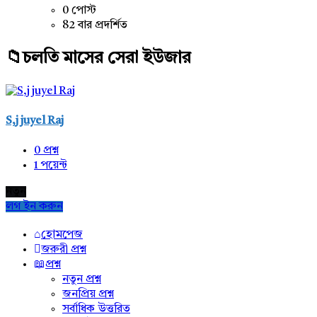
0 পোস্ট
82 বার প্রদর্শিত
চলতি মাসের সেরা ইউজার
S,j juyel Raj
0
প্রশ্ন
1
পয়েন্ট
নতুন
লগ ইন করুন
Explore
হোমপেজ
জরুরী প্রশ্ন
প্রশ্ন
নতুন প্রশ্ন
জনপ্রিয় প্রশ্ন
সর্বাধিক উত্তরিত