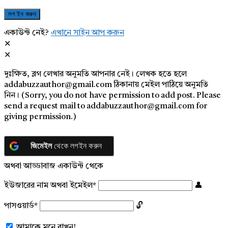
একাউন্ট নেই?
এখানে সাইন আপ করুন
দুঃক্ষিত, ব্লগ লেখার অনুমতি আপনার নেই। লেখক হতে হলে
addabuzzauthor@gmail.com ঠিকানায় মেইল পাঠিয়ে অনুমতি
নিন। (Sorry, you do not have permission to add post. Please
send a request mail to addabuzzauthor@gmail.com for
giving permission.)
জিমেইল
থেকে লগইন করুন
অথবা আড্ডাবাজ একাউন্ট থেকে
ইউজারের নাম অথবা ইমেইল
*
পাসওয়ার্ড
*
আমাকে মনে রাখুন!