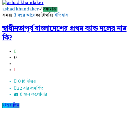
AddaBuzz.net
ashad khandaker
সবজান্তা
Latest
সময়ঃ
3 বছর আগে
ক্যাটাগরিঃ
ইতিহাস
প্রশ্ন
স্বাধীনতাপূর্ব বাংলাদেশের প্রথম ব্যান্ড দলের নাম
কি?
0
0 টি উত্তর
22
বার প্রদর্শিত
0
জন ফলোয়ার
উত্তর দিন