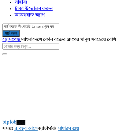
সাহায্য
টাকা উত্তোলন করুন
আড্ডাবাজ অ্যাপ
হোমপেজ
/
বাংলাদেশে কোন রক্তের গ্রুপের মানুষ সবচেয়ে বেশি
AddaBuzz.net
Latest
biplob
নতুন
প্রশ্ন
সময়ঃ
4 বছর আগে
ক্যাটাগরিঃ
সাধারণ প্রশ্ন