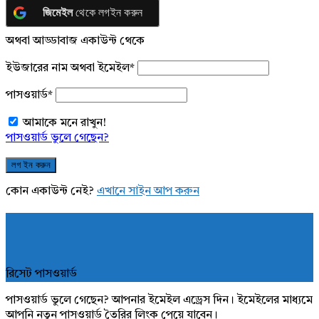
জিমেইল
থেকে লগইন করুন
অথবা আড্ডাবাজ একাউন্ট থেকে
ইউজারের নাম অথবা ইমেইল
*
পাসওয়ার্ড
*
আমাকে মনে রাখুন!
পাসওয়ার্ড ভুলে গেছেন?
কোন একাউন্ট নেই?
এখানে সাইন আপ করুন
রিসেট পাসওয়ার্ড
পাসওয়ার্ড ভুলে গেছেন? আপনার ইমেইল এড্রেস দিন। ইমেইলের মাধ্যমে
আপনি নতুন পাসওয়ার্ড তৈরির লিংক পেয়ে যাবেন।