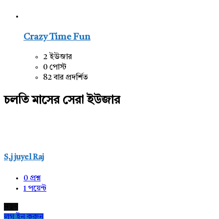
Crazy Time Fun
2 ইউজার
0 পোস্ট
82 বার প্রদর্শিত
চলতি মাসের সেরা ইউজার
S,j juyel Raj
0
প্রশ্ন
1
পয়েন্ট
নতুন
লগ ইন করুন