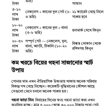
ভরি)
টাকা
সাজান
৫–১০
নেকলেস + কানের দুল সেট (২–
২১ ক্যারেট বেছে নিলে
লাখ
৩ ভরি)
সাশ্রয় হবে
টাকা
১০–২০
নেকলেস + কানের দুল + বালা
লাখ
হলমার্ক দেখে কিনুন
(৫–৮ ভরি)
টাকা
২০–৫০
সম্পূর্ণ সেট — নেকলেস, দুল,
বিশ্বস্ত দোকান থেকে
লাখ
বালা, আংটি, টিকলি (১০–২০
রশিদসহ কিনুন
টাকা
ভরি)
কম খরচে বিয়ের গহনা সাজানোর স্মার্ট
উপায়
সোনার দাম এখন ঐতিহাসিক উচ্চতায় থাকায় অনেক পরিবার
বিকল্প পথ বেছে নিচ্ছেন। কয়েকটি বুদ্ধিমানের কৌশল আছে
যেগুলো মেনে চললে অনেক সাশ্রয় হয়।
গহনা ভাড়া নিন
: বিবাহের দিনের জন্য গহনা ভাড়া করা এখন
জনপ্রিয় হচ্ছে। মাত্র ৫,০০০ থেকে ৩০,০০০ টাকায় পুরো সেট