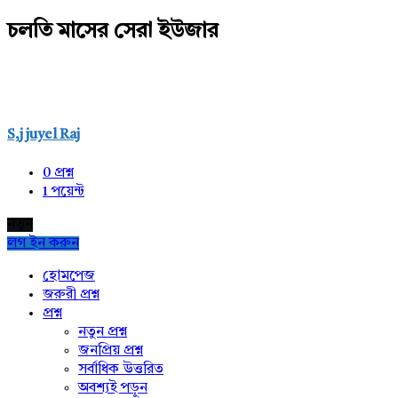
চলতি মাসের সেরা ইউজার
S,j juyel Raj
0
প্রশ্ন
1
পয়েন্ট
নতুন
লগ ইন করুন
Explore
হোমপেজ
জরুরী প্রশ্ন
প্রশ্ন
নতুন প্রশ্ন
জনপ্রিয় প্রশ্ন
সর্বাধিক উত্তরিত
অবশ্যই পড়ুন