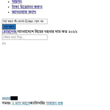
সাহায্য
টাকা উত্তোলন করুন
আড্ডাবাজ অ্যাপ
হোমপেজ
/
বাংলাদেশে বিয়ের গহনার দাম কত ২০২৬
AddaBuzz.net
Latest
sumi
নতুন
প্রশ্ন
সময়ঃ
3 মাস আগে
ক্যাটাগরিঃ
সাধারণ প্রশ্ন