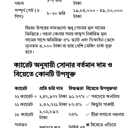
১–২ ভরি
গহনা
টাকা
সম্পূর্ণ সেট (৫
১৯,৮৪,০০০ – ৪৯,৬০,০০০
৮–২০ ভরি
পিস)
টাকা
বিঃদ্রঃ উপরের দামগুলো শুধু সোনার মূল দামের
ভিত্তিতে। গহনা কেনার সময় বাজুস নির্ধারিত মূল
দামের সাথে অতিরিক্ত ৫% ভ্যাট এবং ডিজাইন ভেদে
ন্যূনতম ৩,০০০ টাকা বা তার বেশি মেকিং চার্জ যুক্ত
হবে।
ক্যারেট অনুযায়ী সোনার বর্তমান দাম ও
বিয়েতে কোনটি উপযুক্ত
ক্যারেট
প্রতি ভরি দাম
বিশুদ্ধতা
বিয়েতে উপযুক্ততা
২২ ক্যারেট ⭐
২,৪৭,৯৭৭ টাকা
৯১.৬৭%
✅ সবচেয়ে জনপ্রিয়
২১ ক্যারেট
২,৩৬,৭২১ টাকা
৮৭.৫%
✅ কিছুটা সাশ্রয়ী
২,০২,৮৯৬
১৮ ক্যারেট
৭৫%
✅ হীরা বসানো গহনায়
টাকা
সনাতন
❌ বিয়েতে এড়িয়ে
সবচেয়ে কম
নির্দিষ্ট নয়