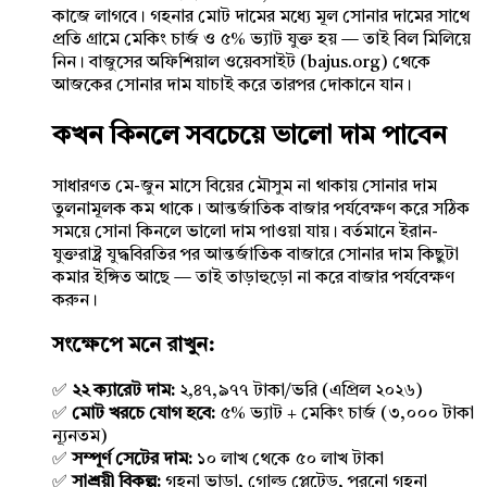
কাজে লাগবে। গহনার মোট দামের মধ্যে মূল সোনার দামের সাথে
প্রতি গ্রামে মেকিং চার্জ ও ৫% ভ্যাট যুক্ত হয় — তাই বিল মিলিয়ে
নিন। বাজুসের অফিশিয়াল ওয়েবসাইট (bajus.org) থেকে
আজকের সোনার দাম যাচাই করে তারপর দোকানে যান।
কখন কিনলে সবচেয়ে ভালো দাম পাবেন
সাধারণত মে-জুন মাসে বিয়ের মৌসুম না থাকায় সোনার দাম
তুলনামূলক কম থাকে। আন্তর্জাতিক বাজার পর্যবেক্ষণ করে সঠিক
সময়ে সোনা কিনলে ভালো দাম পাওয়া যায়। বর্তমানে ইরান-
যুক্তরাষ্ট্র যুদ্ধবিরতির পর আন্তর্জাতিক বাজারে সোনার দাম কিছুটা
কমার ইঙ্গিত আছে — তাই তাড়াহুড়ো না করে বাজার পর্যবেক্ষণ
করুন।
সংক্ষেপে মনে রাখুন:
✅
২২ ক্যারেট দাম:
২,৪৭,৯৭৭ টাকা/ভরি (এপ্রিল ২০২৬)
✅
মোট খরচে যোগ হবে:
৫% ভ্যাট + মেকিং চার্জ (৩,০০০ টাকা
ন্যূনতম)
✅
সম্পূর্ণ সেটের দাম:
১০ লাখ থেকে ৫০ লাখ টাকা
✅
সাশ্রয়ী বিকল্প:
গহনা ভাড়া, গোল্ড প্লেটেড, পুরনো গহনা