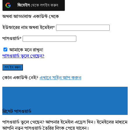
জিমেইল
থেকে লগইন করুন
অথবা আড্ডাবাজ একাউন্ট থেকে
ইউজারের নাম অথবা ইমেইল
*
পাসওয়ার্ড
*
আমাকে মনে রাখুন!
পাসওয়ার্ড ভুলে গেছেন?
কোন একাউন্ট নেই?
এখানে সাইন আপ করুন
রিসেট পাসওয়ার্ড
পাসওয়ার্ড ভুলে গেছেন? আপনার ইমেইল এড্রেস দিন। ইমেইলের মাধ্যমে
আপনি নতুন পাসওয়ার্ড তৈরির লিংক পেয়ে যাবেন।