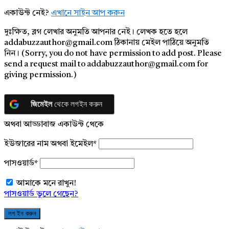
একাউন্ট নেই?
এখানে সাইন আপ করুন
দুঃক্ষিত, ব্লগ লেখার অনুমতি আপনার নেই। লেখক হতে হলে
addabuzzauthor@gmail.com ঠিকানায় মেইল পাঠিয়ে অনুমতি
নিন। (Sorry, you do not have permission to add post. Please
send a request mail to addabuzzauthor@gmail.com for
giving permission.)
জিমেইল
থেকে লগইন করুন
অথবা আড্ডাবাজ একাউন্ট থেকে
ইউজারের নাম অথবা ইমেইল
*
পাসওয়ার্ড
*
আমাকে মনে রাখুন!
পাসওয়ার্ড ভুলে গেছেন?