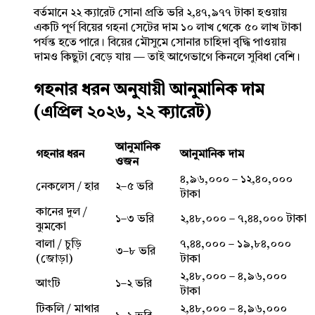
বর্তমানে ২২ ক্যারেট সোনা প্রতি ভরি ২,৪৭,৯৭৭ টাকা হওয়ায়
একটি পূর্ণ বিয়ের গহনা সেটের দাম ১০ লাখ থেকে ৫০ লাখ টাকা
পর্যন্ত হতে পারে। বিয়ের মৌসুমে সোনার চাহিদা বৃদ্ধি পাওয়ায়
দামও কিছুটা বেড়ে যায় — তাই আগেভাগে কিনলে সুবিধা বেশি।
গহনার ধরন অনুযায়ী আনুমানিক দাম
(এপ্রিল ২০২৬, ২২ ক্যারেট)
আনুমানিক
গহনার ধরন
আনুমানিক দাম
ওজন
৪,৯৬,০০০ – ১২,৪০,০০০
নেকলেস / হার
২–৫ ভরি
টাকা
কানের দুল /
১–৩ ভরি
২,৪৮,০০০ – ৭,৪৪,০০০ টাকা
ঝুমকো
বালা / চুড়ি
৭,৪৪,০০০ – ১৯,৮৪,০০০
৩–৮ ভরি
(জোড়া)
টাকা
২,৪৮,০০০ – ৪,৯৬,০০০
আংটি
১–২ ভরি
টাকা
টিকলি / মাথার
২,৪৮,০০০ – ৪,৯৬,০০০