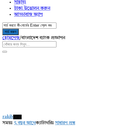
সাহায্য
টাকা উত্তোলন করুন
আড্ডাবাজ অ্যাপ
হোমপেজ
/
বাংলাদেশ ব্যাংক প্রজ্ঞাপন
AddaBuzz.net
Latest
rakib
নতুন
প্রশ্ন
সময়ঃ
5 বছর আগে
ক্যাটাগরিঃ
সাধারণ প্রশ্ন