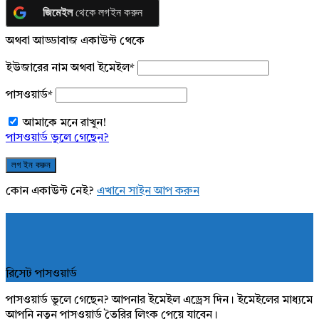
জিমেইল
থেকে লগইন করুন
অথবা আড্ডাবাজ একাউন্ট থেকে
ইউজারের নাম অথবা ইমেইল
*
পাসওয়ার্ড
*
আমাকে মনে রাখুন!
পাসওয়ার্ড ভুলে গেছেন?
কোন একাউন্ট নেই?
এখানে সাইন আপ করুন
রিসেট পাসওয়ার্ড
পাসওয়ার্ড ভুলে গেছেন? আপনার ইমেইল এড্রেস দিন। ইমেইলের মাধ্যমে
আপনি নতুন পাসওয়ার্ড তৈরির লিংক পেয়ে যাবেন।