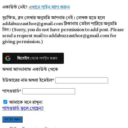
একাউন্ট নেই?
এখানে সাইন আপ করুন
দুঃক্ষিত, ব্লগ লেখার অনুমতি আপনার নেই। লেখক হতে হলে
addabuzzauthor@gmail.com ঠিকানায় মেইল পাঠিয়ে অনুমতি
নিন। (Sorry, you do not have permission to add post. Please
send a request mail to addabuzzauthor@gmail.com for
giving permission.)
জিমেইল
থেকে লগইন করুন
অথবা আড্ডাবাজ একাউন্ট থেকে
ইউজারের নাম অথবা ইমেইল
*
পাসওয়ার্ড
*
আমাকে মনে রাখুন!
পাসওয়ার্ড ভুলে গেছেন?