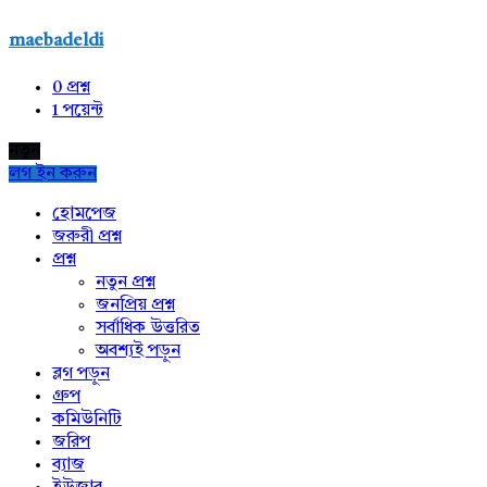
maebadeldi
0
প্রশ্ন
1
পয়েন্ট
নতুন
লগ ইন করুন
Explore
হোমপেজ
জরুরী প্রশ্ন
প্রশ্ন
নতুন প্রশ্ন
জনপ্রিয় প্রশ্ন
সর্বাধিক উত্তরিত
অবশ্যই পড়ুন
ব্লগ পড়ুন
গ্রুপ
কমিউনিটি
জরিপ
ব্যাজ