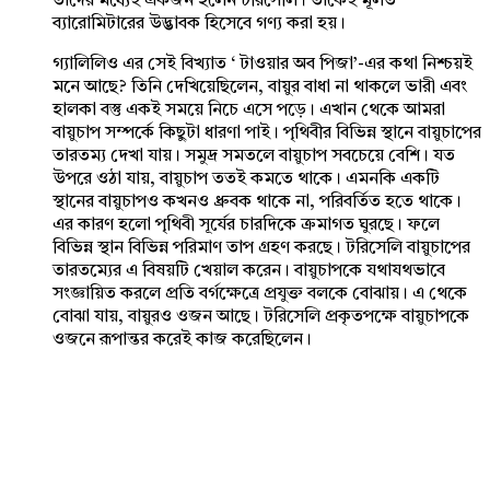
তাদের মধ্যেই একজন হলেন টরিসেলি। তাকেই মূলত
ব্যারোমিটারের উদ্ভাবক হিসেবে গণ্য করা হয়।
গ্যালিলিও এর সেই বিখ্যাত ‘ টাওয়ার অব পিজা’-এর কথা নিশ্চয়ই
মনে আছে? তিনি দেখিয়েছিলেন, বায়ুর বাধা না থাকলে ভারী এবং
হালকা বস্তু একই সময়ে নিচে এসে পড়ে। এখান থেকে আমরা
বায়ুচাপ সম্পর্কে কিছুটা ধারণা পাই। পৃথিবীর বিভিন্ন স্থানে বায়ুচাপের
তারতম্য দেখা যায়। সমুদ্র সমতলে বায়ুচাপ সবচেয়ে বেশি। যত
উপরে ওঠা যায়, বায়ুচাপ ততই কমতে থাকে। এমনকি একটি
স্থানের বায়ুচাপও কখনও ধ্রুবক থাকে না, পরিবর্তিত হতে থাকে।
এর কারণ হলো পৃথিবী সূর্যের চারদিকে ক্রমাগত ঘুরছে। ফলে
বিভিন্ন স্থান বিভিন্ন পরিমাণ তাপ গ্রহণ করছে। টরিসেলি বায়ুচাপের
তারতম্যের এ বিষয়টি খেয়াল করেন। বায়ুচাপকে যথাযথভাবে
সংজ্ঞায়িত করলে প্রতি বর্গক্ষেত্রে প্রযুক্ত বলকে বোঝায়। এ থেকে
বোঝা যায়, বায়ুরও ওজন আছে। টরিসেলি প্রকৃতপক্ষে বায়ুচাপকে
ওজনে রূপান্তর করেই কাজ করেছিলেন।