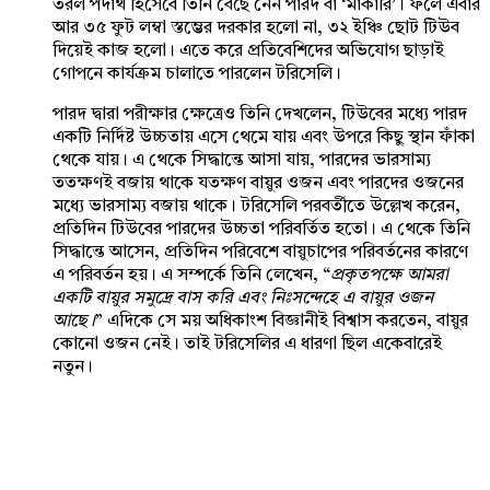
তরল পদার্থ হিসেবে তিনি বেছে নেন পারদ বা ‘মার্কারি’। ফলে এবার
আর ৩৫ ফুট লম্বা স্তম্ভের দরকার হলো না, ৩২ ইঞ্চি ছোট টিউব
দিয়েই কাজ হলো। এতে করে প্রতিবেশিদের অভিযোগ ছাড়াই
গোপনে কার্যক্রম চালাতে পারলেন টরিসেলি।
পারদ দ্বারা পরীক্ষার ক্ষেত্রেও তিনি দেখলেন, টিউবের মধ্যে পারদ
একটি নির্দিষ্ট উচ্চতায় এসে থেমে যায় এবং উপরে কিছু স্থান ফাঁকা
থেকে যায়। এ থেকে সিদ্ধান্তে আসা যায়, পারদের ভারসাম্য
ততক্ষণই বজায় থাকে যতক্ষণ বায়ুর ওজন এবং পারদের ওজনের
মধ্যে ভারসাম্য বজায় থাকে। টরিসেলি পরবর্তীতে উল্লেখ করেন,
প্রতিদিন টিউবের পারদের উচ্চতা পরিবর্তিত হতো। এ থেকে তিনি
সিদ্ধান্তে আসেন, প্রতিদিন পরিবেশে বায়ুচাপের পরিবর্তনের কারণে
এ পরিবর্তন হয়। এ সম্পর্কে তিনি লেখেন, “
প্রকৃতপক্ষে আমরা
একটি বায়ুর সমুদ্রে বাস করি এবং নিঃসন্দেহে এ বায়ুর ওজন
আছে।
” এদিকে সে ময় অধিকাংশ বিজ্ঞানীই বিশ্বাস করতেন, বায়ুর
কোনো ওজন নেই। তাই টরিসেলির এ ধারণা ছিল একেবারেই
নতুন।