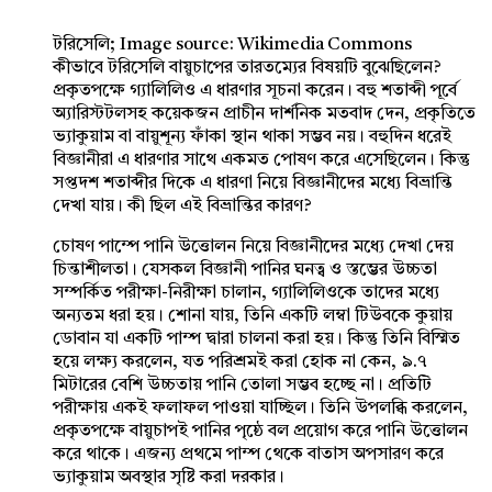
টরিসেলি; Image source: Wikimedia Commons
কীভাবে টরিসেলি বায়ুচাপের তারতম্যের বিষয়টি বুঝেছিলেন?
প্রকৃতপক্ষে গ্যালিলিও এ ধারণার সূচনা করেন। বহু শতাব্দী পূর্বে
অ্যারিস্টটলসহ কয়েকজন প্রাচীন দার্শনিক মতবাদ দেন, প্রকৃতিতে
ভ্যাকুয়াম বা বায়ুশূন্য ফাঁকা স্থান থাকা সম্ভব নয়। বহুদিন ধরেই
বিজ্ঞানীরা এ ধারণার সাথে একমত পোষণ করে এসেছিলেন। কিন্তু
সপ্তদশ শতাব্দীর দিকে এ ধারণা নিয়ে বিজ্ঞানীদের মধ্যে বিভ্রান্তি
দেখা যায়। কী ছিল এই বিভ্রান্তির কারণ?
চোষণ পাম্পে পানি উত্তোলন নিয়ে বিজ্ঞানীদের মধ্যে দেখা দেয়
চিন্তাশীলতা। যেসকল বিজ্ঞানী পানির ঘনত্ব ও স্তম্ভের উচ্চতা
সম্পর্কিত পরীক্ষা-নিরীক্ষা চালান, গ্যালিলিওকে তাদের মধ্যে
অন্যতম ধরা হয়। শোনা যায়, তিনি একটি লম্বা টিউবকে কুয়ায়
ডোবান যা একটি পাম্প দ্বারা চালনা করা হয়। কিন্তু তিনি বিস্মিত
হয়ে লক্ষ্য করলেন, যত পরিশ্রমই করা হোক না কেন, ৯.৭
মিটারের বেশি উচ্চতায় পানি তোলা সম্ভব হচ্ছে না। প্রতিটি
পরীক্ষায় একই ফলাফল পাওয়া যাচ্ছিল। তিনি উপলব্ধি করলেন,
প্রকৃতপক্ষে বায়ুচাপই পানির পৃষ্ঠে বল প্রয়োগ করে পানি উত্তোলন
করে থাকে। এজন্য প্রথমে পাম্প থেকে বাতাস অপসারণ করে
ভ্যাকুয়াম অবস্থার সৃষ্টি করা দরকার।