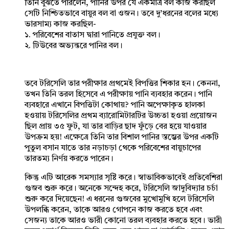
তিনি বুঝতে পারলেন, পানির উপর যে একমাত্র বল কাজ করছিল
সেটি নিশ্চিতভাবে বায়ুর বল বা ওজন। তবে দু’ধরনের বলের মধ্যে
ভারসাম্য কাজ করছিল-
১. পরিবেশের বাতাস দ্বারা পানিতে প্রযুক্ত বল।
২. টিউবের অভ্যন্তরে পানির বল।
তবে টরিসেলি তার পরীক্ষার প্রথমেই বিপত্তির শিকার হন। কেননা,
তখন তিনি তরল হিসেবে এ পরীক্ষায় পানি ব্যবহার করেন। পানি
ব্যবহারে এখানে বিপত্তিটা কোথায়? পানি অপেক্ষাকৃত হালকা
হওয়ায় টরিসেলির প্রথম ব্যারোমিটারটির উচ্চতা হওয়া প্রয়োজন
ছিল প্রায় ৩৫ ফুট, যা তার বাড়ির ছাদ ফুঁড়ে বের হয়ে যাওয়ার
উপক্রম হয়! এক্ষেত্রে তিনি তার বিশাল পানির স্তম্ভের উপর একটি
পুতুল বসান যাতে তার নড়াচড়া থেকে পরিবেশের বায়ুচাপের
তারতম্য নির্ণয় করতে পারেন।
কিন্তু এটি আরেক সমস্যার সৃষ্টি করে। স্বাভাবিকভাবেই প্রতিবেশিরা
গুজব শুরু করে। অনেকে সন্দেহ করে, টরিসেলি জাদুবিদ্যার চর্চা
শুরু করে দিয়েছেন! এ ধরনের গুজবের মুখোমুখি হলে টরিসেলি
উপলব্ধি করেন, তাকে আরও গোপনে কাজ করতে হবে এবং
সেজন্য তাকে আরও ভারী কোনো তরল ব্যবহার করতে হবে। ভারী