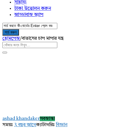
সাহায্য
টাকা উত্তোলন করুন
আড্ডাবাজ অ্যাপ
হোমপেজ
/
বাতাসের চাপ মাপার যন্ত্র
AddaBuzz.net
Latest
ashad khandaker
সবজান্তা
প্রশ্ন
সময়ঃ
3 বছর আগে
ক্যাটাগরিঃ
বিজ্ঞান