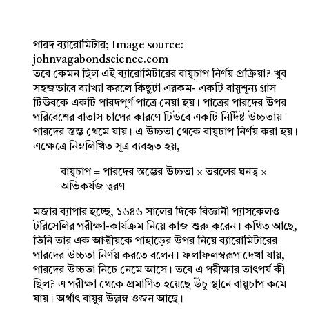
পারদ ব্যারোমিটার; Image source:
johnvagabondscience.com
তবে কেমন ছিল এই ব্যারোমিটারের বায়ুচাপ নির্ণয় প্রক্রিয়া? খুব
সহজভাবে ব্যাখ্যা করলে কিছুটা এরকম- একটি বায়ুশূন্য গ্লাস
টিউবকে একটি পারদপূর্ণ পাত্রে নেয়া হয়। পাত্রের পারদের উপর
পরিবেশের বাতাস চাপের কারণে টিউবে একটি নির্দিষ্ট উচ্চতায়
পারদের স্তম্ভ থেমে যায়। এ উচ্চতা থেকে বায়ুচাপ নির্ণয় করা হয়।
এক্ষেত্রে নিম্নলিখিত সূত্র ব্যবহৃত হয়,
বায়ুচাপ = পারদের স্তম্ভের উচ্চতা × তরলের ঘনত্ব ×
অভিকর্ষজ ত্বরণ
মজার ব্যাপার হচ্ছে, ১৬৪৬ সালের দিকে বিজ্ঞানী প্যাসকেলও
টরিসেলির পরীক্ষা-কার্যক্রম নিয়ে কাজ শুরু করেন। কথিত আছে,
তিনি তার এক আত্মীয়কে পাহাড়ের উপর নিয়ে ব্যারোমিটারের
পারদের উচ্চতা নির্ণয় করতে বলেন। ফলাফলস্বরূপ দেখা যায়,
পারদের উচ্চতা নিচে নেমে আসে। তবে এ পরীক্ষার তাৎপর্য কী
ছিল? এ পরীক্ষা থেকে প্রমাণিত হয়েছে উঁচু স্থানে বায়ুচাপ কমে
যায়। অর্থাৎ বায়ুর উল্লম্ব ওজন আছে।