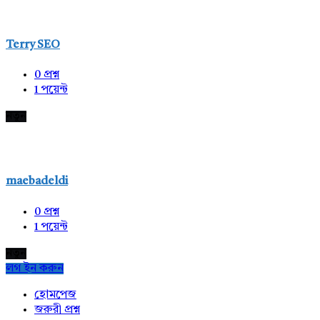
Terry SEO
0
প্রশ্ন
1
পয়েন্ট
নতুন
maebadeldi
0
প্রশ্ন
1
পয়েন্ট
নতুন
লগ ইন করুন
Explore
হোমপেজ
জরুরী প্রশ্ন