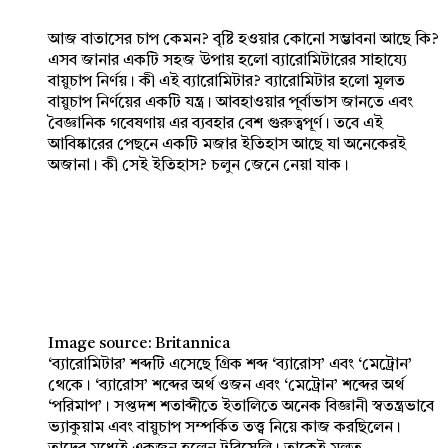
আজ বাতাসের চাপ কেমন? বৃষ্টি হওয়ার কোনো সম্ভাবনা আছে কি?
এসব জানার একটি সহজ উপায় হলো ব্যারোমিটারের সাহায্যে
বায়ুচাপ নির্ণয়। কী এই ব্যারোমিটার? ব্যারোমিটার হলো মূলত
বায়ুচাপ নির্ণয়ের একটি যন্ত্র। আবহাওয়ার পূর্বাভাস জানতে এবং
বৈজ্ঞানিক গবেষণায় এর ব্যবহার বেশ গুরুত্বপূর্ণ। তবে এই
আবিষ্কারের পেছনে একটি মজার ইতিহাস আছে যা অনেকেরই
অজানা। কী সেই ইতিহাস? চলুন জেনে নেয়া যাক।
Image source: Britannica
‘ব্যারোমিটার’ শব্দটি এসেছে গ্রিক শব্দ ‘ব্যারোস’ এবং ‘মেট্রোন’
থেকে। ‘ব্যারোস’ শব্দের অর্থ ওজন এবং ‘মেট্রোন’ শব্দের অর্থ
‘পরিমাপ’। সপ্তদশ শতাব্দীতে ইতালিতে অনেক বিজ্ঞানী স্বতন্ত্রভাবে
ভ্যাকুয়াম এবং বায়ুচাপ সম্পর্কিত তত্ত্ব নিয়ে কাজ করছিলেন।