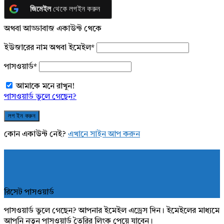
জিমেইল
থেকে লগইন করুন
অথবা আড্ডাবাজ একাউন্ট থেকে
ইউজারের নাম অথবা ইমেইল
*
পাসওয়ার্ড
*
আমাকে মনে রাখুন!
পাসওয়ার্ড ভুলে গেছেন?
কোন একাউন্ট নেই?
এখানে সাইন আপ করুন
রিসেট পাসওয়ার্ড
পাসওয়ার্ড ভুলে গেছেন? আপনার ইমেইল এড্রেস দিন। ইমেইলের মাধ্যমে
আপনি নতুন পাসওয়ার্ড তৈরির লিংক পেয়ে যাবেন।