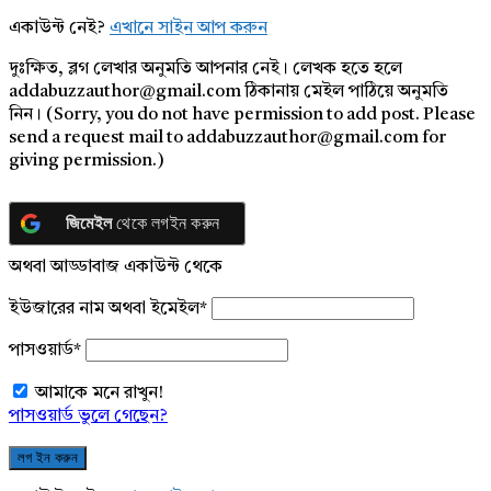
একাউন্ট নেই?
এখানে সাইন আপ করুন
দুঃক্ষিত, ব্লগ লেখার অনুমতি আপনার নেই। লেখক হতে হলে
addabuzzauthor@gmail.com ঠিকানায় মেইল পাঠিয়ে অনুমতি
নিন। (Sorry, you do not have permission to add post. Please
send a request mail to addabuzzauthor@gmail.com for
giving permission.)
জিমেইল
থেকে লগইন করুন
অথবা আড্ডাবাজ একাউন্ট থেকে
ইউজারের নাম অথবা ইমেইল
*
পাসওয়ার্ড
*
আমাকে মনে রাখুন!
পাসওয়ার্ড ভুলে গেছেন?