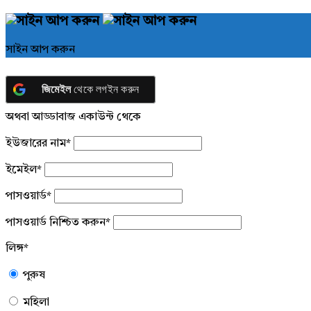
সাইন আপ করুন
জিমেইল
থেকে লগইন করুন
অথবা আড্ডাবাজ একাউন্ট থেকে
ইউজারের নাম
*
ইমেইল
*
পাসওয়ার্ড
*
পাসওয়ার্ড নিশ্চিত করুন
*
লিঙ্গ
*
পুরুষ
মহিলা