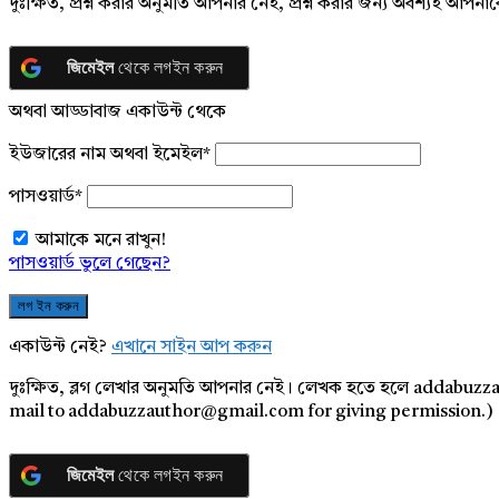
দুঃক্ষিত, প্রশ্ন করার অনুমতি আপনার নেই, প্রশ্ন করার জন্য অবশ্যই আপ
জিমেইল
থেকে লগইন করুন
অথবা আড্ডাবাজ একাউন্ট থেকে
ইউজারের নাম অথবা ইমেইল
*
পাসওয়ার্ড
*
আমাকে মনে রাখুন!
পাসওয়ার্ড ভুলে গেছেন?
একাউন্ট নেই?
এখানে সাইন আপ করুন
দুঃক্ষিত, ব্লগ লেখার অনুমতি আপনার নেই। লেখক হতে হলে addabuzz
mail to addabuzzauthor@gmail.com for giving permission.)
জিমেইল
থেকে লগইন করুন