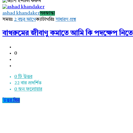
AddaBuzz.net
ashad khandaker
সবজান্তা
Latest
সময়ঃ
2 বছর আগে
ক্যাটাগরিঃ
সাধারণ প্রশ্ন
প্রশ্ন
বাথরুমের জীবাণু কমাতে আমি কি পদক্ষেপ নিতে
0
0 টি উত্তর
22
বার প্রদর্শিত
0
জন ফলোয়ার
উত্তর দিন