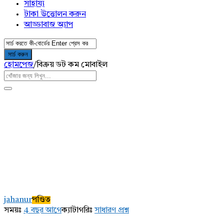
সাহায্য
টাকা উত্তোলন করুন
আড্ডাবাজ অ্যাপ
হোমপেজ
/
বিক্রয় ডট কম মোবাইল
AddaBuzz.net
Latest
jahanur
পণ্ডিত
প্রশ্ন
সময়ঃ
4 বছর আগে
ক্যাটাগরিঃ
সাধারণ প্রশ্ন