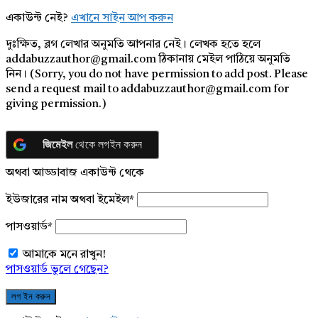
একাউন্ট নেই?
এখানে সাইন আপ করুন
দুঃক্ষিত, ব্লগ লেখার অনুমতি আপনার নেই। লেখক হতে হলে
addabuzzauthor@gmail.com ঠিকানায় মেইল পাঠিয়ে অনুমতি
নিন। (Sorry, you do not have permission to add post. Please
send a request mail to addabuzzauthor@gmail.com for
giving permission.)
জিমেইল
থেকে লগইন করুন
অথবা আড্ডাবাজ একাউন্ট থেকে
ইউজারের নাম অথবা ইমেইল
*
পাসওয়ার্ড
*
আমাকে মনে রাখুন!
পাসওয়ার্ড ভুলে গেছেন?