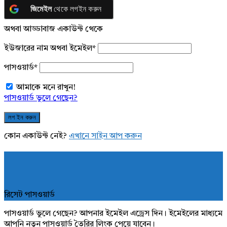
জিমেইল
থেকে লগইন করুন
অথবা আড্ডাবাজ একাউন্ট থেকে
ইউজারের নাম অথবা ইমেইল
*
পাসওয়ার্ড
*
আমাকে মনে রাখুন!
পাসওয়ার্ড ভুলে গেছেন?
কোন একাউন্ট নেই?
এখানে সাইন আপ করুন
রিসেট পাসওয়ার্ড
পাসওয়ার্ড ভুলে গেছেন? আপনার ইমেইল এড্রেস দিন। ইমেইলের মাধ্যমে
আপনি নতুন পাসওয়ার্ড তৈরির লিংক পেয়ে যাবেন।