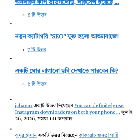
অনলাইন কপি ডাউনলোড, লাইসেন্স হয়েছে ...
8 টি উত্তর
নতুন ক্যাটাগরি "SEO" যুক্ত হলো আড্ডাবাজে!
7 টি উত্তর
একটি ঘোর লাগানো ছবি দেখাতে পারবেন কি?
6 টি উত্তর
jahanur
একটি উত্তর দিয়েছেন
You can definitely use
Instagram downloaders on both your phone…
জুলাই
26, 2026, সময়ঃ 1:11 অপরাহ্ন
ঝুমুর হাসান
একটি উত্তর দিয়েছেন
কাকরোচ জনতা পার্টি