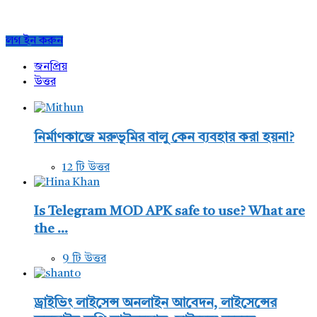
Sidebar
লগ ইন করুন
জনপ্রিয়
উত্তর
নির্মাণকাজে মরুভূমির বালু কেন ব্যবহার করা হয়না?
12 টি উত্তর
Is Telegram MOD APK safe to use? What are
the ...
9 টি উত্তর
ড্রাইভিং লাইসেন্স অনলাইন আবেদন, লাইসেন্সের