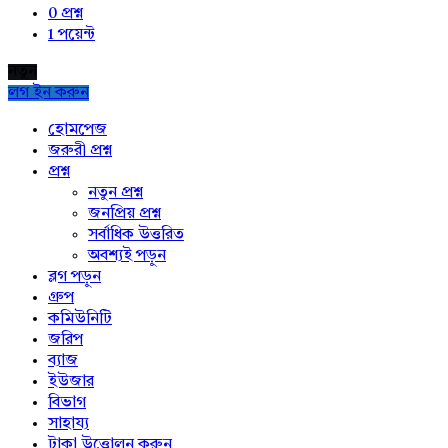
0
প্রশ্ন
1
পয়েন্ট
নতুন
লগ ইন করুন
Explore
হোমপেজ
জরুরী প্রশ্ন
প্রশ্ন
নতুন প্রশ্ন
জনপ্রিয় প্রশ্ন
সর্বাধিক উত্তরিত
অবশ্যই পড়ুন
ব্লগ পড়ুন
গ্রুপ
কমিউনিটি
জরিপ
ব্যাজ
ইউজার
বিভাগ
সাহায্য
টাকা উত্তোলন করুন