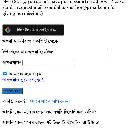
নিন। (Sorry, you do not have permission to add post. Please
send a request mail to addabuzzauthor@gmail.com for
giving permission.)
জিমেইল
থেকে লগইন করুন
অথবা আড্ডাবাজ একাউন্ট থেকে
ইউজারের নাম অথবা ইমেইল
*
পাসওয়ার্ড
*
আমাকে মনে রাখুন!
পাসওয়ার্ড ভুলে গেছেন?
একাউন্ট নেই?
এখানে সাইন আপ করুন
আপনি কেন মনে করছেন এই প্রশ্নটি রিপোর্ট করা উচিৎ?
আপনি কেন মনে করছেন এই উত্তরটি রিপোর্ট করা উচিৎ?