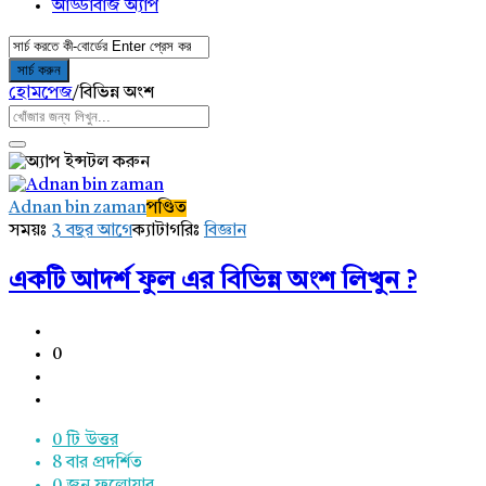
আড্ডাবাজ অ্যাপ
হোমপেজ
/
বিভিন্ন অংশ
AddaBuzz.net
Adnan bin zaman
পণ্ডিত
Latest
সময়ঃ
3 বছর আগে
ক্যাটাগরিঃ
বিজ্ঞান
প্রশ্ন
একটি আদর্শ ফুল এর বিভিন্ন অংশ লিখুন ?
0
0 টি উত্তর
8
বার প্রদর্শিত