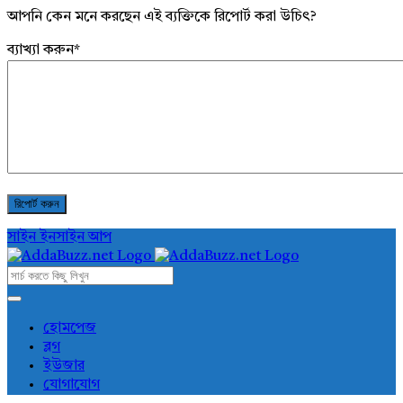
আপনি কেন মনে করছেন এই ব্যক্তিকে রিপোর্ট করা উচিৎ?
ব্যাখ্যা করুন
*
সাইন ইন
সাইন আপ
AddaBuzz.net
AddaBuzz.net
হোমপেজ
ব্লগ
Navigation
ইউজার
যোগাযোগ