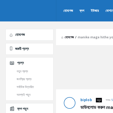
AddaBuzz.net
AddaBuzz.net
হোমপেজ
ব্লগ
ইউজার
যোগা
Navigation
Explore
হোমপেজ
হোমপেজ
/
manike mage hithe y
জরুরী প্রশ্ন
প্রশ্ন
নতুন প্রশ্ন
জনপ্রিয় প্রশ্ন
সর্বাধিক উত্তরিত
AddaBuzz.net
অবশ্যই পড়ুন
biplob
সময়ঃ
5
নতুন
Latest
ডাউনলোড করুন ma
ব্লগ পড়ুন