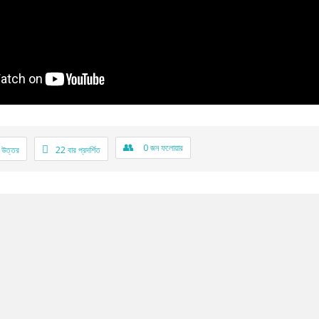
0
জন ফলোয়ার
 উত্তর
22
বার প্রদর্শিত