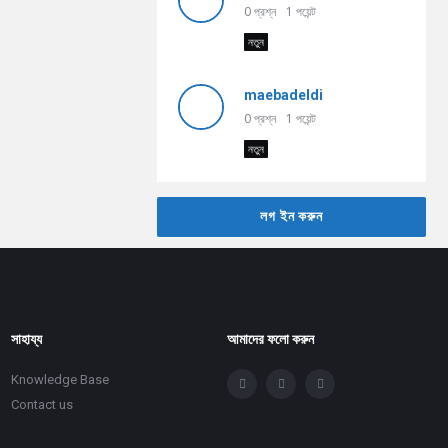
0
প্রশ্ন
1
পয়েন্ট
নতুন
maebadeldi
0
প্রশ্ন
1
পয়েন্ট
নতুন
লগ ইন করুন
সাহায্য
আমাদের ফলো করুন
Knowledge Base
Contact us