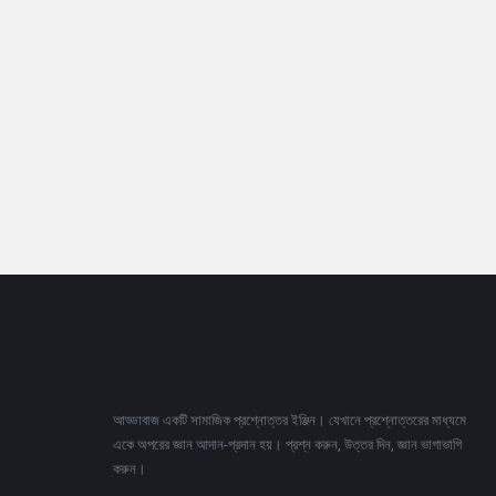
Footer
আড্ডাবাজ একটি সামাজিক প্রশ্নোত্তর ইঞ্জিন। যেখানে প্রশ্নোত্তরের মাধ্যমে
একে অপরের জ্ঞান আদান-প্রদান হয়। প্রশ্ন করুন, উত্তর দিন, জ্ঞান ভাগাভাগি
করুন।