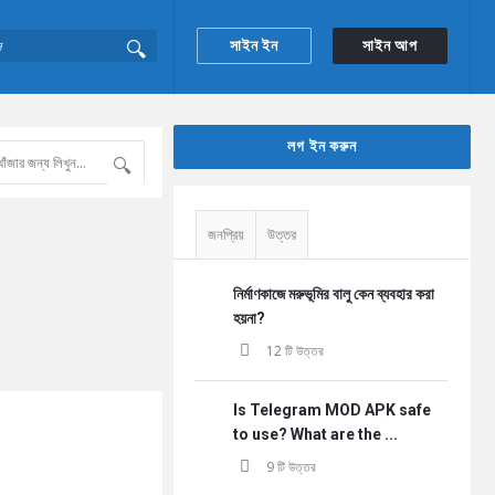
সাইন ইন
সাইন আপ
Sidebar
লগ ইন করুন
জনপ্রিয়
উত্তর
নির্মাণকাজে মরুভূমির বালু কেন ব্যবহার করা
হয়না?
12 টি উত্তর
Is Telegram MOD APK safe
to use? What are the ...
9 টি উত্তর