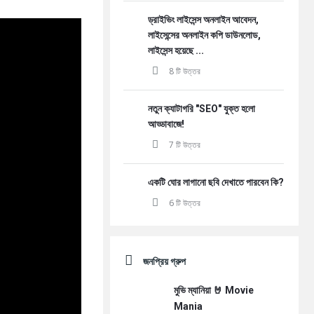
ড্রাইভিং লাইসেন্স অনলাইন আবেদন,
লাইসেন্সের অনলাইন কপি ডাউনলোড,
লাইসেন্স হয়েছে ...
8 টি উত্তর
নতুন ক্যাটাগরি "SEO" যুক্ত হলো
আড্ডাবাজে!
7 টি উত্তর
একটি ঘোর লাগানো ছবি দেখাতে পারবেন কি?
6 টি উত্তর
জনপ্রিয় গ্রুপ
মুভি ম্যানিয়া 🤘 Movie
Mania