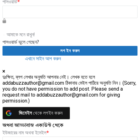
পাসওয়ার্ড
*
আমাকে মনে রাখুন!
পাসওয়ার্ড ভুলে গেছেন?
একাউন্ট নেই?
এখানে সাইন আপ করুন
দুঃক্ষিত, ব্লগ লেখার অনুমতি আপনার নেই। লেখক হতে হলে
addabuzzauthor@gmail.com ঠিকানায় মেইল পাঠিয়ে অনুমতি নিন। (Sorry,
you do not have permission to add post. Please send a
request mail to addabuzzauthor@gmail.com for giving
permission.)
জিমেইল
থেকে লগইন করুন
অথবা আড্ডাবাজ একাউন্ট থেকে
ইউজারের নাম অথবা ইমেইল
*