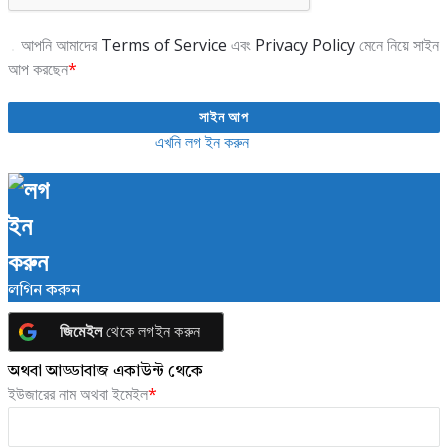
আপনি আমাদের
Terms of Service
এবং
Privacy Policy
মেনে নিয়ে সাইন
আপ করছেন
*
আগে থেকেই একাউন্ট আছে?
এখনি লগ ইন করুন
লগিন করুন
জিমেইল
থেকে লগইন করুন
অথবা আড্ডাবাজ একাউন্ট থেকে
ইউজারের নাম অথবা ইমেইল
*