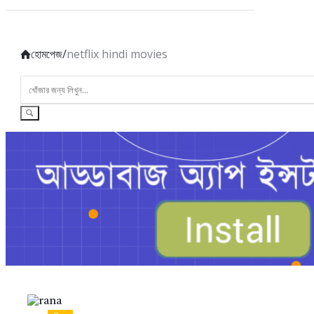
হোমপেজ
/
netflix hindi movies
AddaBuzz.net
Latest