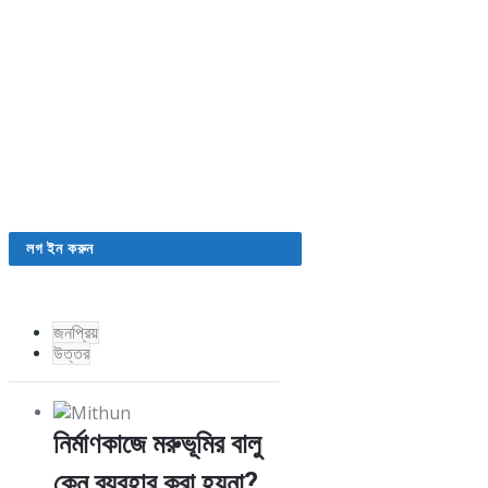
Sidebar
লগ ইন করুন
জনপ্রিয়
উত্তর
নির্মাণকাজে মরুভূমির বালু
কেন ব্যবহার করা হয়না?