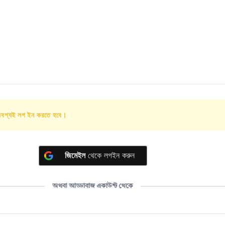
অবশ্যই লগ ইন করতে হবে।
জিমেইল
থেকে লগইন করুন
অথবা আড্ডাবাজ একাউন্ট থেকে