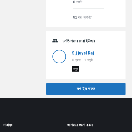
0 পোস্ট
82 বার প্রদর্শিত
চলতি মাসের সেরা ইউজার
S,j juyel Raj
0
প্রশ্ন
1
পয়েন্ট
নতুন
লগ ইন করুন
সাহায্য
আমাদের ফলো করুন