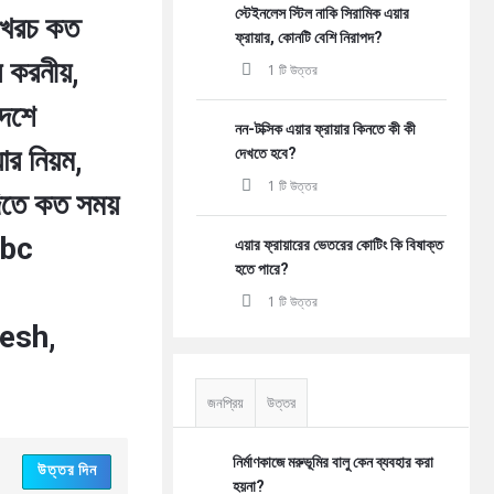
স্টেইনলেস স্টিল নাকি সিরামিক এয়ার
 খরচ কত
ফ্রায়ার, কোনটি বেশি নিরাপদ?
 করনীয়,
1 টি উত্তর
দেশে
নন-টক্সিক এয়ার ফ্রায়ার কিনতে কী কী
র নিয়ম,
দেখতে হবে?
1 টি উত্তর
িতে কত সময়
, bc
এয়ার ফ্রায়ারের ভেতরের কোটিং কি বিষাক্ত
হতে পারে?
1 টি উত্তর
esh,
জনপ্রিয়
উত্তর
নির্মাণকাজে মরুভূমির বালু কেন ব্যবহার করা
উত্তর দিন
হয়না?