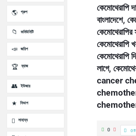
প্রশ্ন
কেমোথেরাপি দ
গ্রুপ
বাংলাদেশে, কে
কেমোথেরাপির স
কমিউনিটি
কেমোথেরাপি খর
জরিপ
কেমোথেরাপি দ
ব্যাজ
লাগে, কেমোথের
cancer ch
ইউজার
chemother
chemother
বিভাগ
সাহায্য
0
0 টি