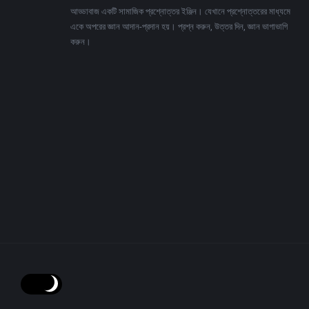
আড্ডাবাজ একটি সামাজিক প্রশ্নোত্তর ইঞ্জিন। যেখানে প্রশ্নোত্তরের মাধ্যমে
একে অপরের জ্ঞান আদান-প্রদান হয়। প্রশ্ন করুন, উত্তর দিন, জ্ঞান ভাগাভাগি
করুন।
Adv
234x60