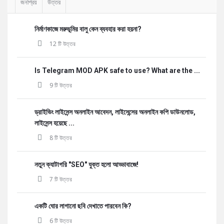
জনপ্রিয়
উত্তর
নির্মাণকাজে মরুভূমির বালু কেন ব্যবহার করা হয়না?
12 টি উত্তর
Is Telegram MOD APK safe to use? What are the ...
9 টি উত্তর
ড্রাইভিং লাইসেন্স অনলাইন আবেদন, লাইসেন্সের অনলাইন কপি ডাউনলোড,
লাইসেন্স হয়েছে ...
8 টি উত্তর
নতুন ক্যাটাগরি "SEO" যুক্ত হলো আড্ডাবাজে!
7 টি উত্তর
একটি ঘোর লাগানো ছবি দেখাতে পারবেন কি?
6 টি উত্তর