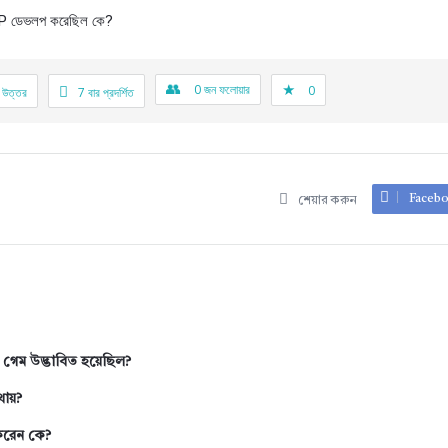
েভলপ করেছিল কে?
0
জন ফলোয়ার
0
 উত্তর
7
বার প্রদর্শিত
Faceb
শেয়ার করুন
ট গেম উদ্ভাবিত হয়েছিল?
থায়?
র করেন কে?