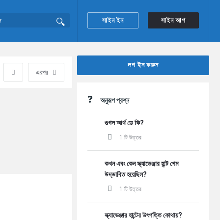
সাইন ইন
সাইন আপ
Sidebar
লগ ইন করুন
এরপর
অনুরূপ প্রশ্ন
গুগল আর্থ ডে কি?
1 টি উত্তর
কখন এবং কেন স্ক্যাভেঞ্জার হান্ট গেম
উদ্ভাবিত হয়েছিল?
1 টি উত্তর
স্ক্যাভেঞ্জার হান্টের উৎপত্তি কোথায়?