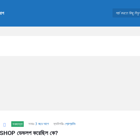
যোগ
সময়ঃ
3 বছর আগে
ক্যাটাগরিঃ
প্রোগ্রামিং
সবজান্তা
OP ডেভলপ করেছিল কে?