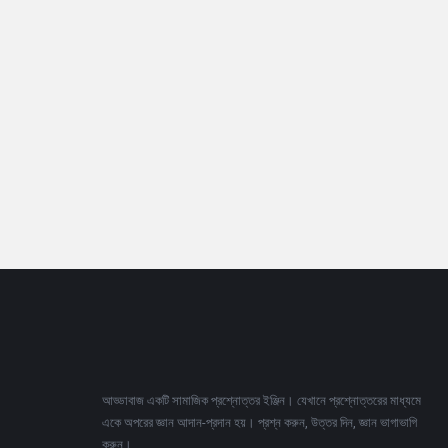
Footer
আড্ডাবাজ একটি সামাজিক প্রশ্নোত্তর ইঞ্জিন। যেখানে প্রশ্নোত্তরের মাধ্যমে
একে অপরের জ্ঞান আদান-প্রদান হয়। প্রশ্ন করুন, উত্তর দিন, জ্ঞান ভাগাভাগি
করুন।