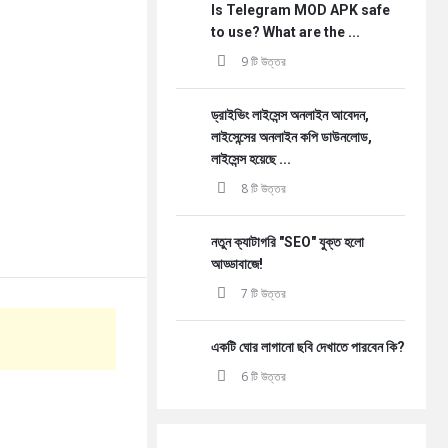
Is Telegram MOD APK safe
to use? What are the ...
9 টি উত্তর
ড্রাইভিং লাইসেন্স অনলাইন আবেদন,
লাইসেন্সের অনলাইন কপি ডাউনলোড,
লাইসেন্স হয়েছে ...
8 টি উত্তর
নতুন ক্যাটাগরি "SEO" যুক্ত হলো
আড্ডাবাজে!
7 টি উত্তর
একটি ঘোর লাগানো ছবি দেখাতে পারবেন কি?
6 টি উত্তর