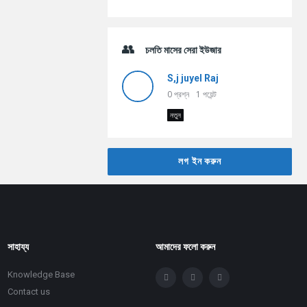
চলতি মাসের সেরা ইউজার
S,j juyel Raj
0
প্রশ্ন
1
পয়েন্ট
নতুন
লগ ইন করুন
সাহায্য
আমাদের ফলো করুন
Knowledge Base
Contact us