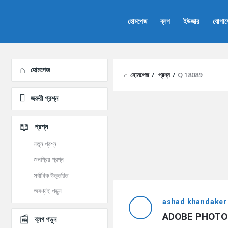
AddaBuzz.net
AddaBuzz.net
হোমপেজ
ব্লগ
ইউজার
যোগা
Navigation
Explore
হোমপেজ
হোমপেজ
/
প্রশ্ন
/
Q 18089
জরুরী প্রশ্ন
প্রশ্ন
নতুন প্রশ্ন
জনপ্রিয় প্রশ্ন
সর্বাধিক উত্তরিত
AddaBuzz.net
অবশ্যই পড়ুন
ashad khandaker
Latest
ADOBE PHOTOSH
ব্লগ পড়ুন