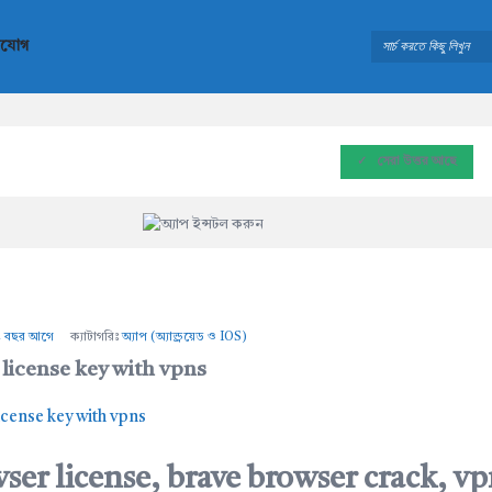
াযোগ
সেরা উত্তর আছে
4 বছর আগে
ক্যাটাগরিঃ
অ্যাপ (অ্যান্ড্রয়েড ও IOS)
license key with vpns
ser license, brave browser crack, vp