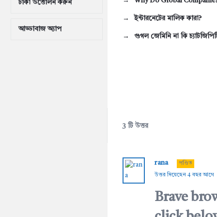
Why Do Global Companies
টাকা উত্তোলন করুন
ইন্টারনেটের মালিক কারা?
আড্ডাবাজ অ্যাপ
গুগল জেমিনি না কি চ্যাটজিপ
3 টি উত্তর
rana
পণ্ডিত
উত্তর দিয়েছেন 4 বছর আগে
Brave brow
click bel