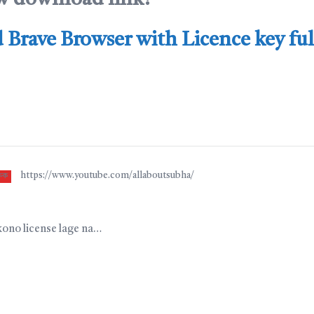
Brave Browser with Licence key ful
https://www.youtube.com/allaboutsubha/
্ষক
kono license lage na…