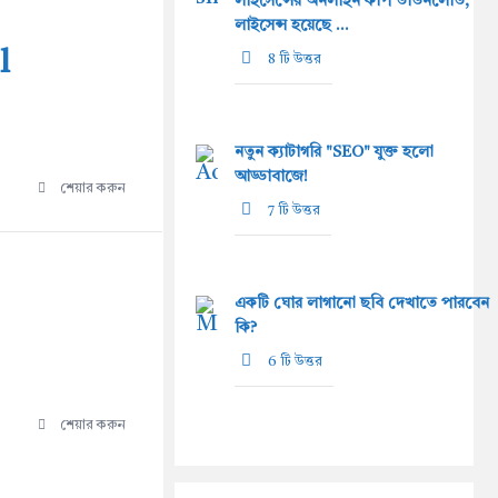
লাইসেন্সের অনলাইন কপি ডাউনলোড,
লাইসেন্স হয়েছে ...
l
8 টি উত্তর
নতুন ক্যাটাগরি "SEO" যুক্ত হলো
আড্ডাবাজে!
শেয়ার করুন
7 টি উত্তর
একটি ঘোর লাগানো ছবি দেখাতে পারবেন
কি?
6 টি উত্তর
শেয়ার করুন