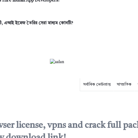
 Hire Indian App Developers?
িটি, এআই ইমেজ তৈরির সেরা মাধ্যম কোনটি?
সর্বাধিক ভোটপ্রাপ্ত
সাম্প্রতিক
ser license, vpns and crack full pa
ow download link!