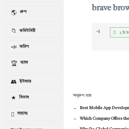
brave brow
গ্রুপ
কমিউনিটি
-1
3 টি উ
জরিপ
ব্যাজ
ইউজার
অনুরুপ প্রশ্ন
বিভাগ
Best Mobile App Develo
সাহায্য
Which Company Offers the