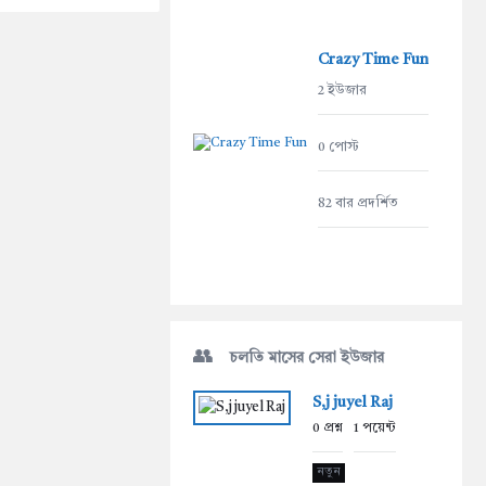
Crazy Time Fun
2 ইউজার
0 পোস্ট
82 বার প্রদর্শিত
চলতি মাসের সেরা ইউজার
S,j juyel Raj
0
প্রশ্ন
1
পয়েন্ট
নতুন