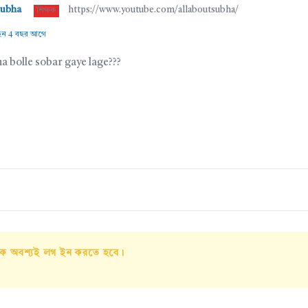
subha
https://www.youtube.com/allaboutsubha/
শিক্ষক
ছেন 4 বছর আগে
ha bolle sobar gaye lage???
াকে অবশ্যই লগ ইন করতে হবে।