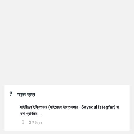
Sidebar
অনুরূপ প্রশ্ন
সাইয়িদুল ইস্তিগফার (সাইয়েদুল ইস্তেগফার - Sayedul istegfar) বা
ক্ষমা প্রার্থনার ...
0 টি উত্তর