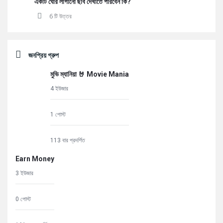
একটি ঘোর লাগানো ছবি দেখাতে পারবেন কি?
6 টি উত্তর
জনপ্রিয় গ্রুপ
মুভি ম্যানিয়া 🤘 Movie Mania
4 ইউজার
1 পোস্ট
113 বার প্রদর্শিত
Earn Money
3 ইউজার
0 পোস্ট