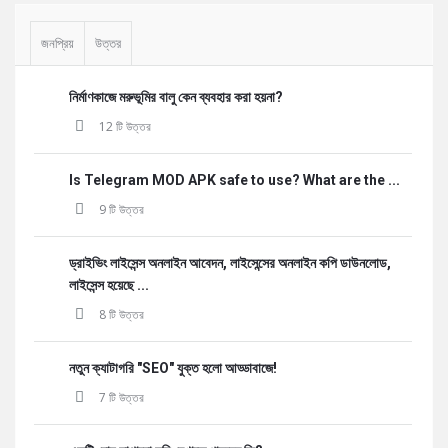
জনপ্রিয়
উত্তর
নির্মাণকাজে মরুভূমির বালু কেন ব্যবহার করা হয়না?
12 টি উত্তর
Is Telegram MOD APK safe to use? What are the ...
9 টি উত্তর
ড্রাইভিং লাইসেন্স অনলাইন আবেদন, লাইসেন্সের অনলাইন কপি ডাউনলোড,
লাইসেন্স হয়েছে ...
8 টি উত্তর
নতুন ক্যাটাগরি "SEO" যুক্ত হলো আড্ডাবাজে!
7 টি উত্তর