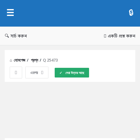
AddaBuzz.net
সার্চ করুন
একটি প্রশ্ন করুন
হোমপেজ
/
প্রশ্ন
/
Q 25473
এরপর
সেরা উত্তর আছে