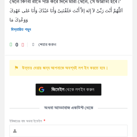
গেলে কিংবা রাতে পাঠ করে দিনে মারা গেলে, সে জান্নাতী হবে।’
اَللَّهُمَّ أَنْتَ رَبِّىْ لآ إِلهَ إلاَّ أَنْتَ خَلَقْتَنِىْ وَأَنَا عَبْدُكَ وَأَنَا عَلى عَهْدِكَ
وَوَعْدِكَ مَا
বিস্তারিত পড়ুন
0
শেয়ার করুন
উত্তর দেয়ার জন্য আপনাকে অবশ্যই লগ ইন করতে হবে।
জিমেইল
থেকে লগইন করুন
অথবা আড্ডাবাজ একাউন্ট থেকে
ইউজারের নাম অথবা ইমেইল
*