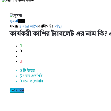
AddaBuzz.net
Latest
সুমনা
নতুন
সময়ঃ
2 বছর আগে
ক্যাটাগরিঃ
স্বাস্থ্য
প্রশ্ন
কার্যকরী কাশির ট্যাবলেট এর নাম কি? 
0
0 টি উত্তর
52
বার প্রদর্শিত
0
জন ফলোয়ার
উত্তর দিন