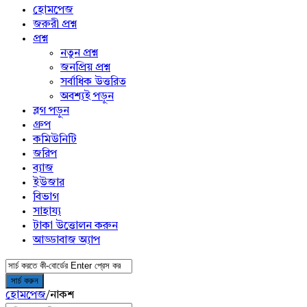
menu
হোমপেজ
জরুরী প্রশ্ন
প্রশ্ন
নতুন প্রশ্ন
জনপ্রিয় প্রশ্ন
সর্বাধিক উত্তরিত
অবশ্যই পড়ুন
ব্লগ পড়ুন
গ্রুপ
কমিউনিটি
জরিপ
ব্যাজ
ইউজার
বিভাগ
সাহায্য
টাকা উত্তোলন করুন
আড্ডাবাজ অ্যাপ
হোমপেজ
/
নাকশ