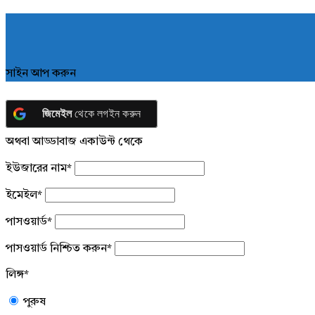
সাইন আপ করুন
জিমেইল
থেকে লগইন করুন
অথবা আড্ডাবাজ একাউন্ট থেকে
ইউজারের নাম
*
ইমেইল
*
পাসওয়ার্ড
*
পাসওয়ার্ড নিশ্চিত করুন
*
লিঙ্গ
*
পুরুষ