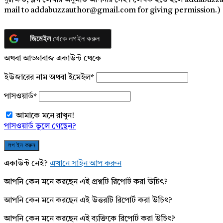
দুঃক্ষিত, ব্লগ লেখার অনুমতি আপনার নেই। লেখক হতে হলে addabuzz
mail to addabuzzauthor@gmail.com for giving permission.)
জিমেইল
থেকে লগইন করুন
অথবা আড্ডাবাজ একাউন্ট থেকে
ইউজারের নাম অথবা ইমেইল
*
পাসওয়ার্ড
*
আমাকে মনে রাখুন!
পাসওয়ার্ড ভুলে গেছেন?
একাউন্ট নেই?
এখানে সাইন আপ করুন
আপনি কেন মনে করছেন এই প্রশ্নটি রিপোর্ট করা উচিৎ?
আপনি কেন মনে করছেন এই উত্তরটি রিপোর্ট করা উচিৎ?
আপনি কেন মনে করছেন এই ব্যক্তিকে রিপোর্ট করা উচিৎ?