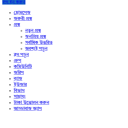
লগ ইন করুন
Explore
হোমপেজ
জরুরী প্রশ্ন
প্রশ্ন
নতুন প্রশ্ন
জনপ্রিয় প্রশ্ন
সর্বাধিক উত্তরিত
অবশ্যই পড়ুন
ব্লগ পড়ুন
গ্রুপ
কমিউনিটি
জরিপ
ব্যাজ
ইউজার
বিভাগ
সাহায্য
টাকা উত্তোলন করুন
আড্ডাবাজ অ্যাপ
Footer