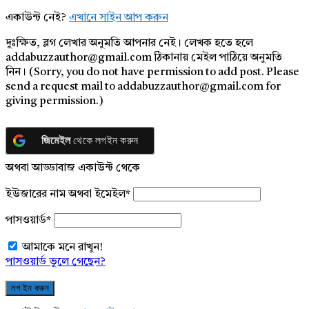
একাউন্ট নেই?
এখানে সাইন আপ করুন
দুঃক্ষিত, ব্লগ লেখার অনুমতি আপনার নেই। লেখক হতে হলে
addabuzzauthor@gmail.com ঠিকানায় মেইল পাঠিয়ে অনুমতি
নিন। (Sorry, you do not have permission to add post. Please
send a request mail to addabuzzauthor@gmail.com for
giving permission.)
জিমেইল
থেকে লগইন করুন
অথবা আড্ডাবাজ একাউন্ট থেকে
ইউজারের নাম অথবা ইমেইল
*
পাসওয়ার্ড
*
আমাকে মনে রাখুন!
পাসওয়ার্ড ভুলে গেছেন?