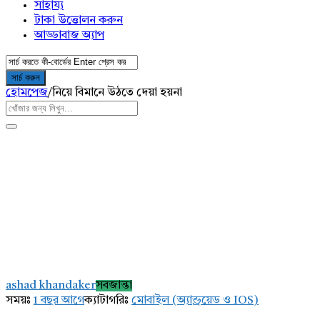
সাহায্য
টাকা উত্তোলন করুন
আড্ডাবাজ অ্যাপ
হোমপেজ
/
নিয়ে বিমানে উঠতে দেয়া হয়না
AddaBuzz.net
Latest
ashad khandaker
সবজান্তা
প্রশ্ন
সময়ঃ
1 বছর আগে
ক্যাটাগরিঃ
মোবাইল (অ্যান্ড্রয়েড ও IOS)