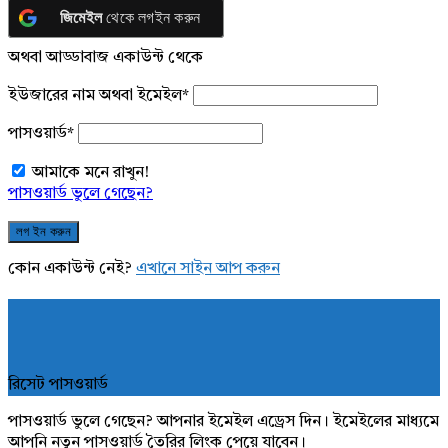
জিমেইল
থেকে লগইন করুন
অথবা আড্ডাবাজ একাউন্ট থেকে
ইউজারের নাম অথবা ইমেইল
*
পাসওয়ার্ড
*
আমাকে মনে রাখুন!
পাসওয়ার্ড ভুলে গেছেন?
কোন একাউন্ট নেই?
এখানে সাইন আপ করুন
রিসেট পাসওয়ার্ড
পাসওয়ার্ড ভুলে গেছেন? আপনার ইমেইল এড্রেস দিন। ইমেইলের মাধ্যমে
আপনি নতুন পাসওয়ার্ড তৈরির লিংক পেয়ে যাবেন।