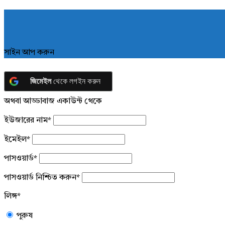
সাইন আপ করুন
জিমেইল
থেকে লগইন করুন
অথবা আড্ডাবাজ একাউন্ট থেকে
ইউজারের নাম
*
ইমেইল
*
পাসওয়ার্ড
*
পাসওয়ার্ড নিশ্চিত করুন
*
লিঙ্গ
*
পুরুষ