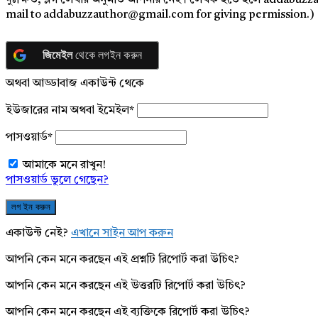
দুঃক্ষিত, ব্লগ লেখার অনুমতি আপনার নেই। লেখক হতে হলে addabuzz
mail to addabuzzauthor@gmail.com for giving permission.)
জিমেইল
থেকে লগইন করুন
অথবা আড্ডাবাজ একাউন্ট থেকে
ইউজারের নাম অথবা ইমেইল
*
পাসওয়ার্ড
*
আমাকে মনে রাখুন!
পাসওয়ার্ড ভুলে গেছেন?
একাউন্ট নেই?
এখানে সাইন আপ করুন
আপনি কেন মনে করছেন এই প্রশ্নটি রিপোর্ট করা উচিৎ?
আপনি কেন মনে করছেন এই উত্তরটি রিপোর্ট করা উচিৎ?
আপনি কেন মনে করছেন এই ব্যক্তিকে রিপোর্ট করা উচিৎ?