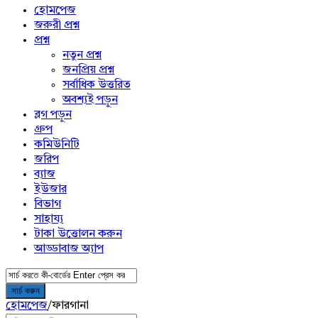
menu
হোমপেজ
জরুরী প্রশ্ন
প্রশ্ন
নতুন প্রশ্ন
জনপ্রিয় প্রশ্ন
সর্বাধিক উত্তরিত
অবশ্যই পড়ুন
ব্লগ পড়ুন
গ্রুপ
কমিউনিটি
জরিপ
ব্যাজ
ইউজার
বিভাগ
সাহায্য
টাকা উত্তোলন করুন
আড্ডাবাজ অ্যাপ
হোমপেজ
/
ফারগানা