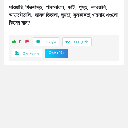
সাওয়ারি, ফিরুদাস্ত,  পাহলোয়ান,  জাট,  পুস্ত,  কাওয়ালি,  
আড়াবৌতালি,  জালদ তিতালা, জুমড়া, সুলকাকতা,খামসাহ এগুলো 
কিসের নাম?
0
0 টি উত্তর
9
বার প্রদর্শিত
উত্তর দিন
0
জন ফলোয়ার