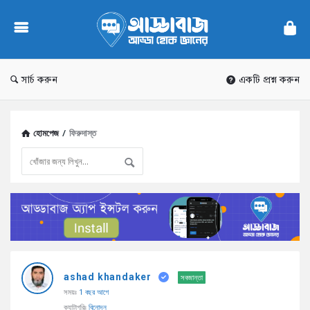
AddaBuzz.net
সার্চ করুন
একটি প্রশ্ন করুন
হোমপেজ
/
ফিরুদাস্ত
AddaBuzz.net
ashad khandaker
Latest
সবজান্তা
সময়ঃ
1 বছর আগে
প্রশ্ন
ক্যাটাগরিঃ
বিনোদন